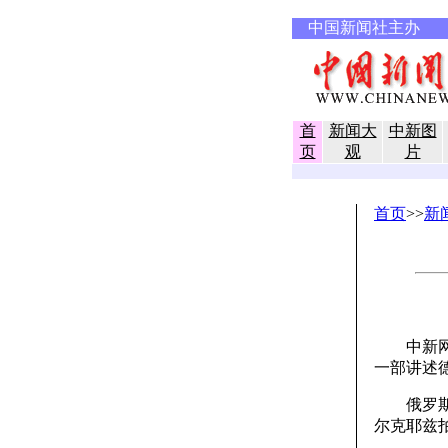
中国新闻社主办
首
新闻大
中新图
页
观
片
首页
>>
新
中新网北
一部讲述
俄罗斯媒
尔克耶兹