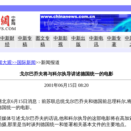
中新财
中新专
图文专
中新影
中新出
中新电
中新专
中
经
稿
稿
视
版
讯
著
闻大观>>国际新闻
>>新闻报道
戈尔巴乔夫将与科尔执导讲述德国统一的电影
2001年06月15日 08:20
京6月15日消息：前苏联总统戈尔巴乔夫和德国前总理科尔,
德国统一的电影。
体引述戈尔巴乔夫的话说,他和科尔执导的这部电影将在高加
拍摄,那里是当时谈判德国统一和签署相关基本文件的主要地点。