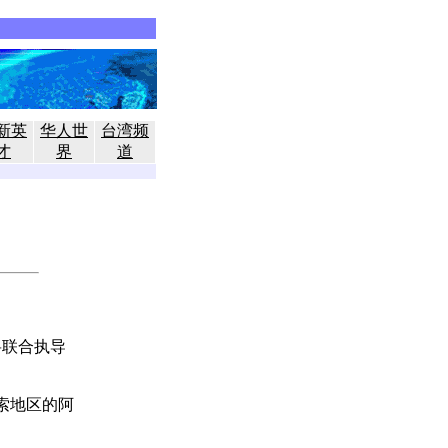
新英
华人世
台湾频
才
界
道
将联合执导
索地区的阿