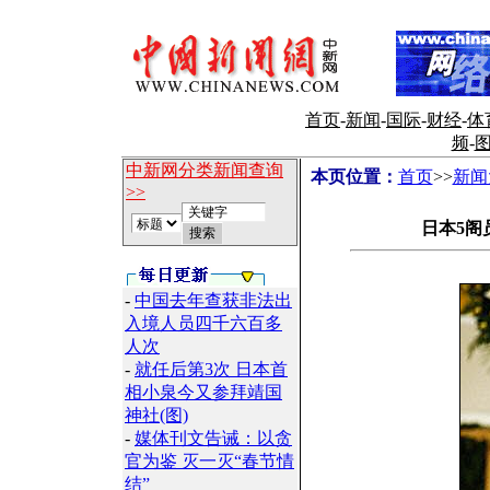
首页
-
新闻
-
国际
-
财经
-
体
频
-
中新网分类新闻查询
本页位置：
首页
>>
新闻
>>
日本5阁
-
中国去年查获非法出
入境人员四千六百多
人次
-
就任后第3次 日本首
相小泉今又参拜靖国
神社(图)
-
媒体刊文告诫：以贪
官为鉴 灭一灭“春节情
结”