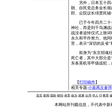
另外，日本五十四名
朗、自民党总务会长堀
郎、众院议长绵贯民辅
已于今年四月二十一
神社，而是到千鸟渊战
战没者追悼仪式上致词
永久和平作努力。他同
苦，表示“深切的反省”
前身为“东京招魂社”
死亡者，其中大部分是
东条英机等甲级战犯，
【
打印稿件
】
相关专题:
小泉再次参拜
首页
-
新闻
-
国际
-
财经
-
体育
-
娱乐
-
港澳
-
台湾
-
华人
-
IT
-
教育
-
本网站所刊载信息，不代表中新