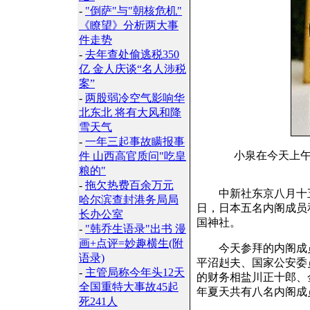
-
"倒萨"与"朝核危机"
《瞭望》分析两大事
件走势
-
去年查处偷逃税350
亿 金人庆谈“名人涉税
案”
-
两股弱冷空气影响华
北东北 将有大风和降
雪天气
-
一年三起事故瞒报事
小泉在今天上
件 山西高官质问"吃皇
粮的"
-
拖欠热费百余万元
中新社东京八月十五日
哈尔滨查封港务局局
日，日本五名内阁成员
长办公室
国神社。
-
"韩乔生语录"出书 漫
画+点评=妙趣横生(附
今天参拜的内阁成员
语录)
平沼赳夫、国家公安委
-
主管局称今年头12天
的财务相盐川正十郎、
全国重特大事故45起
年夏天共有八名内阁成
死241人