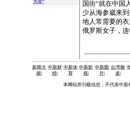
为零”
国街”就在中国
少从海参崴来到
地人常需要的衣
俄罗斯女子，连
新闻大
中新财
中新体
中新影
中新图
台湾频
观
|
经
|
育
视
|
片
|
道
|
本网站所刊载信息，不代表中新