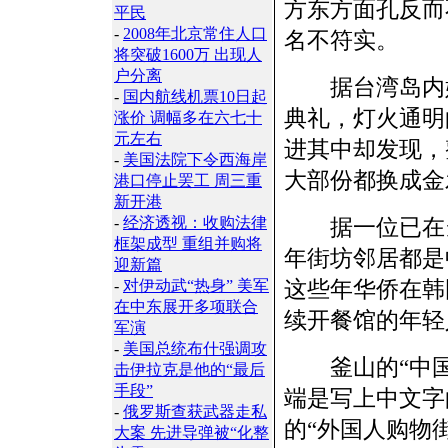
方东方面孔反而
平民
-
2008年北京常住人口
名不符实。
将突破1600万 出现人
户分离
据台湾岛内媒体
-
国内航线机票10日起
典礼，灯火通明
涨价 调幅多在六七十
元左右
进其中却发现，
-
美国法院下令西海岸
大部份都换成金
港口停止罢工 周三重
新开港
-
经济透视：收购法律
据一位已在当
框架成型 重组并购将
年街坊邻居都是
迎新篇
这些年华侨在韩
-
对伊动武“热身” 美军
在中东展开多项联合
续开餐馆的年轻
军演
-
美国总统布什强调攻
釜山的“中国街
击伊拉克是他的“最后
手段”
端是写上中文字
-
俄罗斯查获武器走私
的“外国人购物
大案 先进导弹被“化整