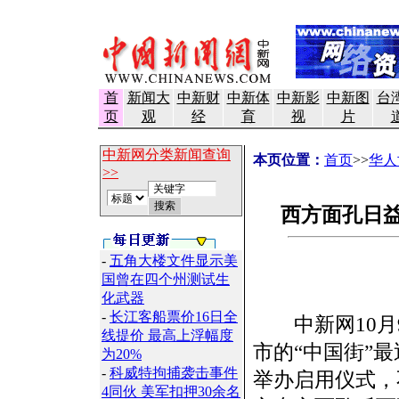
首
新闻大
中新财
中新体
中新影
中新图
台
页
观
经
育
视
片
中新网分类新闻查询
本页位置：
首页
>>
华人
>>
西方面孔日益
-
五角大楼文件显示美
国曾在四个州测试生
化武器
-
长江客船票价16日全
中新网10月9
线提价 最高上浮幅度
市的“中国街”
为20%
-
科威特拘捕袭击事件
举办启用仪式，
4同伙 美军扣押30余名