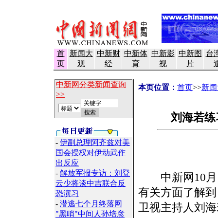
首
新闻大
中新财
中新体
中新影
中新图
台
页
观
经
育
视
片
中新网分类新闻查询
本页位置：
首页
>>
新闻
>>
刘海若练
-
伊副总理阿齐兹对美
国会授权对伊动武作
出反应
-
解放军报专访：刘登
中新网10月1
云少将谈中吉联合反
有关方面了解到
恐演习
-
潜逃七个月终落网
卫视主持人刘海
"黑哨"中间人孙培彦