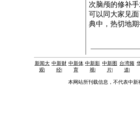
次脑颅的修补手
可以同大家见面
典中，热切地期
新闻大
中新财
中新体
中新影
中新图
台湾频
观
|
经
|
育
视
|
片
|
道
|
本网站所刊载信息，不代表中新