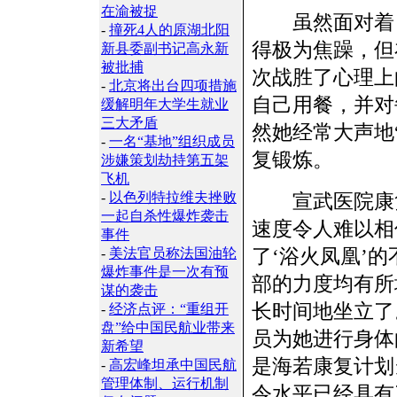
在渝被捉
虽然面对着自
-
撞死4人的原湖北阳
得极为焦躁，但
新县委副书记高永新
被批捕
次战胜了心理上
-
北京将出台四项措施
自己用餐，并对
缓解明年大学生就业
三大矛盾
然她经常大声地
-
一名“基地”组织成员
复锻炼。
涉嫌策划劫持第五架
飞机
-
以色列特拉维夫挫败
宣武医院康复
一起自杀性爆炸袭击
速度令人难以相
事件
了‘浴火凤凰’
-
美法官员称法国油轮
爆炸事件是一次有预
部的力度均有所
谋的袭击
长时间地坐立了
-
经济点评：“重组开
盘”给中国民航业带来
员为她进行身体
新希望
是海若康复计划
-
高宏峰坦承中国民航
管理体制、运行机制
令水平已经具有