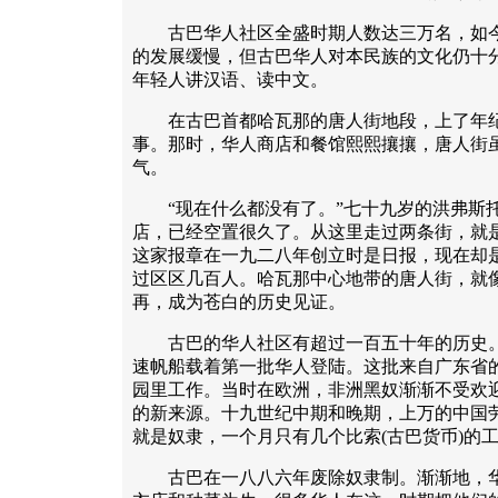
古巴华人社区全盛时期人数达三万名，如今
的发展缓慢，但古巴华人对本民族的文化仍十
年轻人讲汉语、读中文。
在古巴首都哈瓦那的唐人街地段，上了年纪
事。那时，华人商店和餐馆熙熙攘攘，唐人街
气。
“现在什么都没有了。”七十九岁的洪弗斯托
店，已经空置很久了。从这里走过两条街，就
这家报章在一九二八年创立时是日报，现在却
过区区几百人。哈瓦那中心地带的唐人街，就
再，成为苍白的历史见证。
古巴的华人社区有超过一百五十年的历史。
速帆船载着第一批华人登陆。这批来自广东省
园里工作。当时在欧洲，非洲黑奴渐渐不受欢
的新来源。十九世纪中期和晚期，上万的中国
就是奴隶，一个月只有几个比索(古巴货币)的
古巴在一八八六年废除奴隶制。渐渐地，华