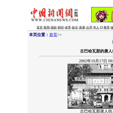
首页
-
新闻
-
国际
-
财经
-
体育
-
娱乐
-
港澳
-
台湾
-
华人
-
IT
-
教育
-
本页位置：
首页
>>
古巴哈瓦那的唐人
2002年10月17日 09:
古巴哈瓦那唐人街