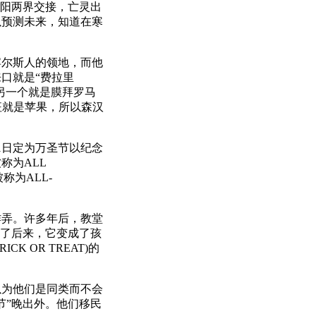
阴阳两界交接，亡灵出
以预测未来，知道在寒
尔斯人的领地，而他
口就是“费拉里
。另一个就是膜拜罗马
征就是苹果，所以森汉
1月1日定为万圣节以纪念
称为ALL
被称为ALL-
弄。许多年后，教堂
到了后来，它变成了孩
 OR TREAT)的
以为他们是同类而不会
节”晚出外。他们移民