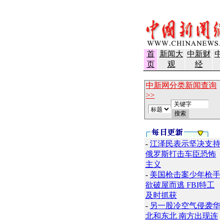
首
新闻大
中新财
页
观
经
中新网分类新闻查询
>>
-
江泽民表示坚决支
俄罗斯打击车臣恐怖
主义
-
美国枪击案少年枪
欲破屋而逃 FBI特工
及时抓获
-
另一股冷空气侵袭
北和东北 南方出现连