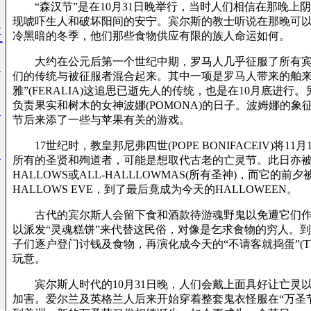
“森汉节”是在10月31日晚举行，当时人们相信在那晚上
现唬吓生人和破坏阳间的安宁。宾尔斯的教士听说在那晚可
官
冷黑暗的冬季，他们那些食物供应有限的族人命运如何。
二
大约在公元后第一个世纪中期，罗马人几乎征服了所有宾
：
们的传统与被征服者混合起来。其中一项是罗马人带来的舶来
雅”(FERALIA)这追思已逝先人的传统，也是在10月底进行
负责果实和树木的女神波娜(POMONA)的日子。波姆娜的象
嫌
节后来添了一些与苹果有关的游戏。
17世纪时，教皇邦尼弗四世(POPE BONIFACEIV)将1
大
所有的圣贤和殉道者，可能是想取代古老的亡灵节。此日亦被
HALLOWS或ALL-HALLLOWMAS(所有圣神)，而它的前夕
HALLOWS EVE，到了最后竟成为今天的HALLOWEEN。
古代的宾尔斯人会留下食和酒款待游魂野鬼以免遭它们作
以派发“灵魂糕饼”来代替这民俗，对像是乞求食物的穷人。
子们逐户登门讨钱及食物，再演化成今天的“不请客就捣蛋”(TRICK
玩意。
宾尔斯人时代的10月31日晚，人们会戴上面具好让亡灵
加害。爱尔兰及英格兰人后来开始穿着整套鬼衣怪服在“万圣