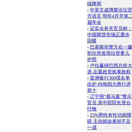
续降雨
-
中英文成博鳌论坛
方语言 明年4月开第
届年会
-
证监会有关官员称
中国期货市场正逐步
回暖
-
巴基斯坦警方在一
犯住所发现拉登妻儿
护照
-
卢拉赢得巴西总统
选 左翼政党执掌政权
-
亚洲银行300强名单
出炉 内地四大商行进
前十
-
辽宁用“慕马案”警示
官员 原中院院长登台
忏悔
-
25%男性有性功能障
碍 主动就诊者却不足
一成