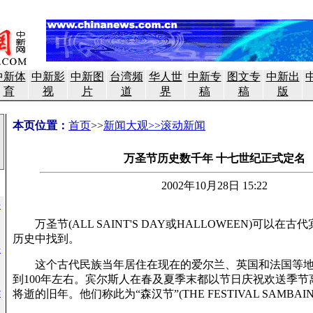
中新体
中新影
中新图
台湾频
华人世
中新专
图文专
中新出
育
视
片
道
界
稿
稿
版
本页位置：
首页
>>
新闻大观>>滚动新闻
万圣节历史数千年 十七世纪正式定名
2002年10月28日 15:22
持
万圣节(ALL SAINT'S DAY或HALLOWEEN)可以在古代
历史中找到。
手
这个古代民族当年居住在现在的爱尔兰、英国和法国等地，
到100年左右。宾尔斯人在春及夏季末都以节日庆祝欢送季节
华
将逝的旧年。他们称此为“森汉节”(THE FESTIVAL SAMBAIN