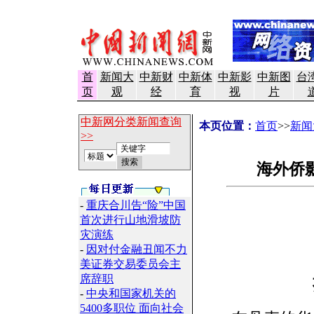
首
新闻大
中新财
中新体
中新影
中新图
台
页
观
经
育
视
片
中新网分类新闻查询
本页位置：
首页
>>
新闻
>>
海外侨
-
重庆合川告“险”中国
首次进行山地滑坡防
灾演练
-
因对付金融丑闻不力
美证券交易委员会主
席辞职
-
中央和国家机关的
5400多职位 面向社会