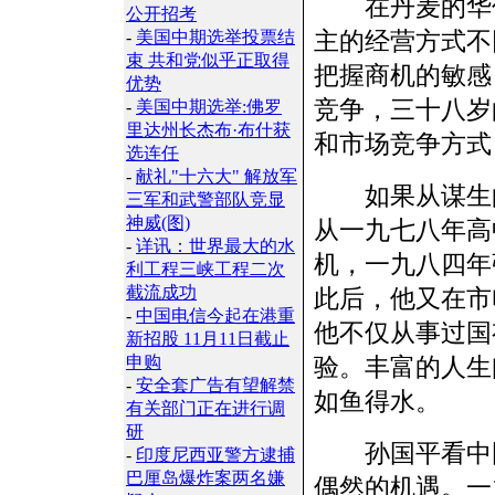
在丹麦的华侨
公开招考
主的经营方式不
-
美国中期选举投票结
束 共和党似乎正取得
把握商机的敏感
优势
竞争，三十八岁
-
美国中期选举:佛罗
里达州长杰布·布什获
和市场竞争方式
选连任
-
献礼"十六大" 解放军
如果从谋生的
三军和武警部队竞显
神威(图)
从一九七八年高
-
详讯：世界最大的水
机，一九八四年
利工程三峡工程二次
截流成功
此后，他又在市
-
中国电信今起在港重
他不仅从事过国
新招股 11月11日截止
申购
验。丰富的人生
-
安全套广告有望解禁
如鱼得水。
有关部门正在进行调
研
孙国平看中国
-
印度尼西亚警方逮捕
巴厘岛爆炸案两名嫌
偶然的机遇。一