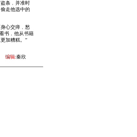
防盗条﹐并准时
﹐偷走他选中的
身心交瘁﹐愁
欢看书﹐他从书籍
更加糟糕。”
编辑:
秦欣