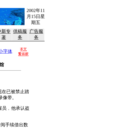
2002年11
月15日星
期五
中新专
供稿服
广告服
著
务
务
小字体
书馆
现在已被禁止踏
录像带。
雇员﹐他承认盗
阅手续借出数