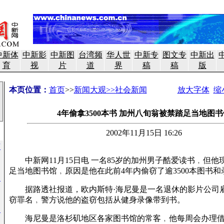
中新体
中新影
中新图
台湾频
华人世
中新专
图文专
中新出
育
视
片
道
界
稿
稿
版
本页位置：
首页
>>
新闻大观>>社会新闻
放大字体
缩
4年偷拿3500本书 加州八旬翁被禁踏足当地图
2002年11月15日 16:26
市
中新网11月15日电 一名85岁的加州男子酷爱读书﹐但他
足当地图书馆﹐原因是他在此前4年内偷窃了逾3500本图书和
届
据路透社报道，欧内斯特·海尼曼是一名退休的影片公司
窃罪名﹐警方说他的盗窃包括从健身录像带到书。
导
海尼曼是洛杉矶地区各家图书馆的常客﹐他每周会办理借