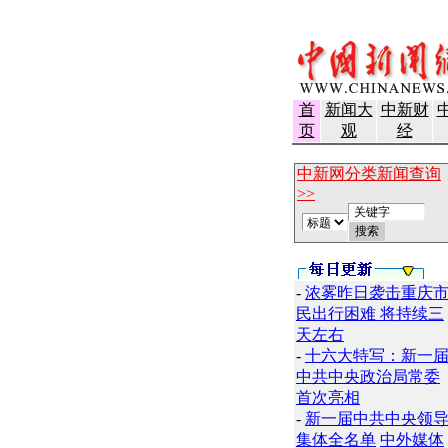
首
新闻大
中新财
页
观
经
中新网分类新闻查询
>>
-
浓雾昨日袭击重庆
民出行困难 将持续三
天左右
-
十六大特写：新一
中共中央政治局常委
首次亮相
-
新一届中共中央领
集体全名单
中外媒体