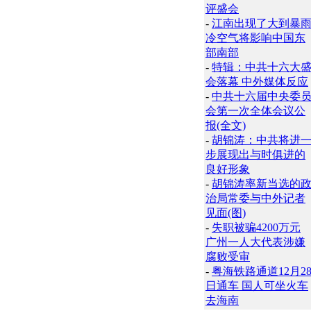
评盛会
-
江南出现了大到暴
冷空气将影响中国东
部南部
-
特辑：中共十六大
会落幕 中外媒体反应
-
中共十六届中央委
会第一次全体会议公
报(全文)
-
胡锦涛：中共将进
步展现出与时俱进的
良好形象
-
胡锦涛率新当选的
治局常委与中外记者
见面(图)
-
失职被骗4200万元
广州一人大代表涉嫌
腐败受审
-
粤海铁路通道12月2
日通车 国人可坐火车
去海南