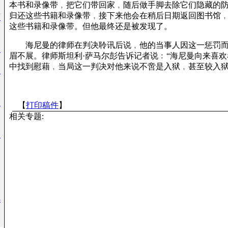
本书和录像带﹐把它们带回家﹐随后做手脚去除它们隐藏的
归还这些书籍和录像带﹐接下来他会在稍后日期返回图书馆
雨
这些书籍和录像带。但他最终还是被发现了。
海尼曼的律师在判决聆讯后说﹐他的当事人因这一惩罚而
盛
眉不展。律师斯坦利·萨马尔彭告诉记者说﹕“海尼曼向来喜
中找到慰藉﹐当局这一判决对他来说不啻是入狱﹐甚至较入狱
员
一
【
打印稿件
】
相关专题:
政
8