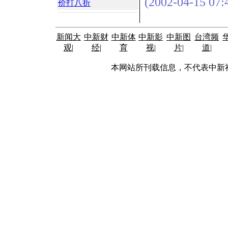
(2002-04-15 07:
价打八折
新闻大
中新财
中新体
中新影
中新图
台湾频
观
|
经
|
育
视
|
片
|
道
|
本网站所刊载信息，不代表中新