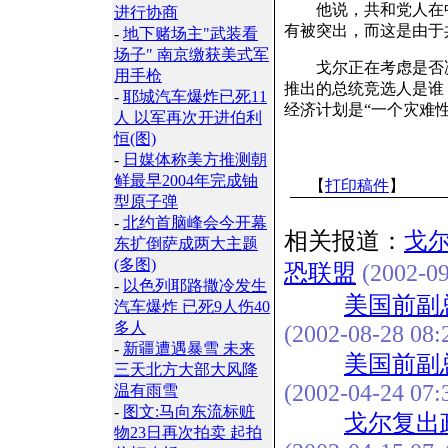
他说，共和党人在中
进行协商
有被突出，而这是由于
-
地下赌场主"武装看
场子" 南京缴获美式军
戈尔正在考虑是否决定
用手枪
推出的总统竞选人是谁
-
耶城汽车爆炸已死11
经济计划是“一个灾难性
人 以军再次开进伯利
恒(图)
-
日媒体称美方推测朝
鲜最早2004年完成铀
【
打印稿件
】
型原子弹
-
北约首脑峰会今开幕
相关报道：
戈
东扩倒萨成两大主题
(多图)
恐联盟
(2002-09
-
以色列耶路撒冷发生
美国前副
汽车爆炸 已死9人伤40
多人
(2002-08-28 08:
-
新疆遭遇暴雪 未来
美国前副
三天北方大部大风降
(2002-04-24 07:
温有雨雪
-
图文:马向东流标赃
戈尔复出
物23日再次拍卖 起拍