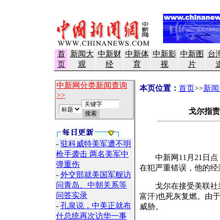
首
新闻大
中新财
中新体
中新影
中新图
台
页
观
经
育
视
片
中新网分类新闻查询
本页位置：
首页
>>
新闻
>>
戈尔指责
-
驻科威特美军遭不明
枪手袭击 两名美军中
中新网11月21日点
弹重伤
在犯严重错误，他的经
-
外交部就美国军舰访
问青岛、中朝关系等
戈尔在接受美联社采
问答实录
富汗)也死灰复燃。由于
-
孔泉说，中美正就布
威胁。
什总统再次访华一事