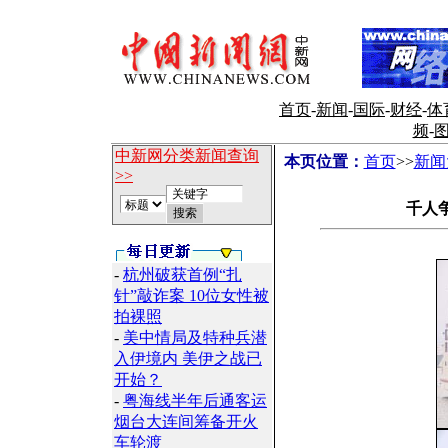
首页
-
新闻
-
国际
-
财经
-
体
频
-
中新网分类新闻查询
本页位置：
首页
>>
新闻
>>
千人争
-
杭州破获首例“扎
针”敲诈案 10位女性被
拍裸照
-
美中情局及特种兵潜
入伊境内 美伊之战已
开始？
-
粤海线半年后通客运
烟台大连间筹备开火
车轮渡