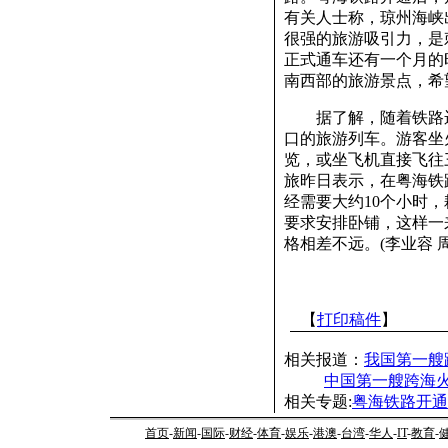
有关人士称，琼州海峡
很强的旅游吸引力，是
正式通车还有一个月的
南西部的旅游景点，希
据了解，随着铁路运
口的旅游列车。游客坐
览，或坐飞机直接飞往
旅昨日表示，在粤海铁
经需要大约10个小时
要求安排卧铺，这样一
格相差不远。(李业容 周
【
打印稿件
】
相关报道：
我国第一艘
中国第一艘跨海
相关专题:
粤海铁路开通
首页
-
新闻
-
国际
-
财经
-
体育
-
娱乐
-
港澳
-
台湾
-
华人
-
IT
-
教育
-