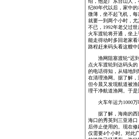
绍，他是广东台山人，
纪80年代以后，家中
微薄，坐不起飞机，每
就要一到两个小时，尤
不已，1992年老父
火车渡轮将开通，坐上
能走得动时多回老家看
路程赶来码头看这艘中
渔网阻塞渡轮“迟到”
点火车渡轮到达码头的
的电话得知，从锚地到
在清理渔网。据了解，
但今晨又发现航道被渔
理干净航道渔网。于是渡
火车年运力1000万
据了解，海南的西部
海口的秀英到三亚港口
后停止使用的。现在修
仅需要4个小时。对此