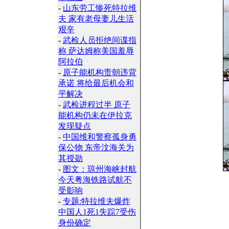
-
山东劳工惨死特拉维
夫 家有老母妻儿生活
艰辛
-
武检人员拒绝间谍指
称 萨达姆称美国羞辱
阿拉伯
-
原子能机构责朝违背
承诺 将给最后机会和
平解决
-
武检进程过半 原子
能机构仍未在伊拉克
发现疑点
-
中国维和警察孤身勇
保公物 东帝汶海关为
其授勋
-
图文：琼州海峡封航
今天粤海铁路试航不
受影响
-
专题:特拉维夫爆炸
中国人1死1失踪7受伤
身份确定