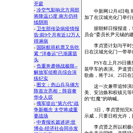
开庭
-
冷空气影响北方局部
中新网12月4日电 
将降温15度 南方仍持
加了在汉城光化门举行
续阴雨
据朝鲜日报报道，李
-
卫生部传染病疫情报
员会”委员长尹元锡的
告:前9个月有近12万人
得淋病
李贞贤计划与平时交情
-
国际航班机票又告吃
日在汉城光化门一带举
紧 “洋春运”已渐露苗
头
PSY在上月29日播放的
-
负重奔袭挑战极限--
装甲车的表演。尹道贤
解放军侦察兵综合演
歌曲，将于24、25日
练纪实
-
图文：危山兵马俑方
这一次兼带追悼演出
阵首次亮相：阵容奢
美、安治焕和权镇元等
华令人叹
的“红魔”的呐喊。
-
俄军提出"第六代"战
争新概念 太空将成重
3日，李贞贤拍完KB
要战场
示威，只要日程允许，
-
中青报长篇述评:世
李贞贤之所以积极参加
博会-经济社会同步发