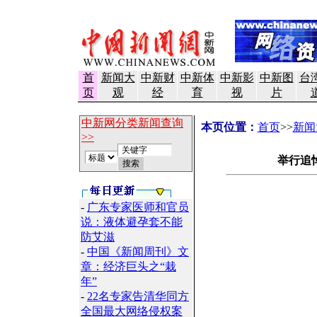
首
新闻大
中新财
中新体
中新影
中新图
台
页
观
经
育
视
片
中新网分类新闻查询
本页位置：
首页
>>
新闻
>>
举行追
-
广东专家医师和官员
说：液体避孕套不能
防艾滋
-
中国《新闻周刊》文
章：经济巨头之“栽
年”
-
22名专家告清华同方
全国最大网络侵权案