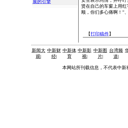
女生表示同情，并呼吁
展的引擎
贤在自己的车窗上用红字
顺，你们多心痛啊！”、
【
打印稿件
】
新闻大
中新财
中新体
中新影
中新图
台湾频
观
|
经
|
育
视
|
片
|
道
|
本网站所刊载信息，不代表中新