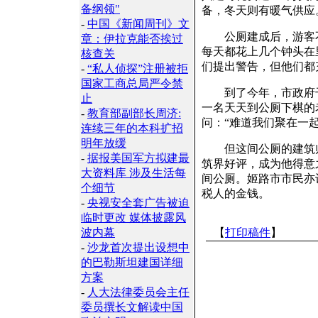
备纲领"
备，冬天则有暖气供应
-
中国《新闻周刊》文
公厕建成后，游客不
章：伊拉克能否挨过
每天都花上几个钟头在
核查关
们提出警告，但他们都
-
“私人侦探”注册被拒
国家工商总局严令禁
到了今年，市政府干
止
一名天天到公厕下棋的
-
教育部副部长周济:
问：“难道我们聚在一
连续三年的本科扩招
明年放缓
但这间公厕的建筑师
-
据报美国军方拟建最
筑界好评，成为他得意
大资料库 涉及生活每
间公厕。姬路市市民亦
个细节
税人的金钱。
-
央视安全套广告被迫
临时更改 媒体披露风
波内幕
【
打印稿件
】
-
沙龙首次提出设想中
的巴勒斯坦建国详细
方案
-
人大法律委员会主任
委员撰长文解读中国