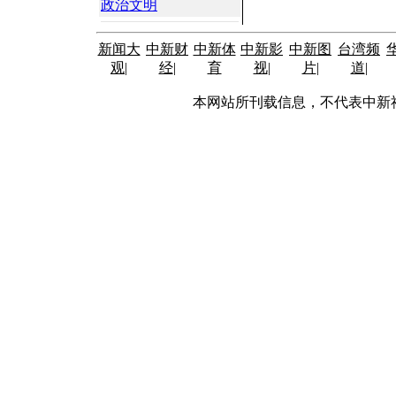
政治文明
新闻大
中新财
中新体
中新影
中新图
台湾频
观
|
经
|
育
视
|
片
|
道
|
本网站所刊载信息，不代表中新