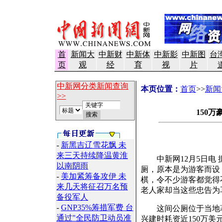
首
新闻大
中新财
中新体
中新影
中新图
台
页
观
经
育
视
片
中新网分类新闻查询
本页位置：
首页
>>
新闻
>>
150
-
新黑吉辽雪花飘 未
来三天持续降温黄淮
中新网12月5日电 
以南阴雨
厕，原本是为游客而设
-
美加紧筹备攻伊 未
棋，令不少游客都觉得
来几天将征召万名预
老人家却当这些忠告为
备役军人
-
GNP35%筹措军费 台
这间公厕位于当地著名
通过"全民防卫动员准
兴建时耗资近150万