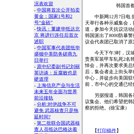
况表欢迎
韩国首都汉
-
中国将首次公开拍卖
黄金：国家1号和2
中新网12月7日电 
号“金砖”
天举行各种示威集会，
-
快讯：董建华抵达北
道，参加今天抗议活动
京 将进行连任后首次
韩国派出了8000防
述职
议会代表团已取消了原
-
中国军事代表团抵华
今天下午3时，汉城各
盛顿中美防务磋商九
责美军装甲车轧死2名
日举行
悼会，并再次要求美总
-
原中纪委副书记刘丽
后，集会者走上街头举
英访谈：反腐败也是
中心，并徒步向美国驻
硬道理
前，市中心的交通已经
-
上海信息产业与生活
未来五年全面与世界
另据报道，韩国各社
前沿接轨
议集会。他们希望把韩
-
分析:对伊战争不可
察的拒绝。(徐宝康）
避免 武器核查只是拖
延时间?
-
第二批联合国武器核
查人员抵达巴格达着
【
打印稿件
】