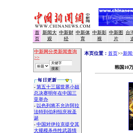
首
新闻大
中新财
中新体
中新影
中新图
台
页
观
经
育
视
片
中新网分类新闻查询
本页位置：
首页
>>
新闻
>>
韩国10
-
第五十三届世界小姐
总决赛明年在中国三
亚举办
-
以色列将不允许阿拉
法特到伯利恒庆祝圣
诞
-
中国对伊拉克提交其
大规模杀伤性武器情