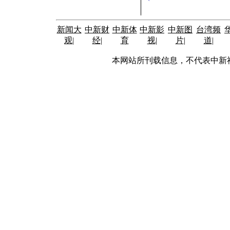
新闻大
中新财
中新体
中新影
中新图
台湾频
观
|
经
|
育
视
|
片
|
道
|
本网站所刊载信息，不代表中新