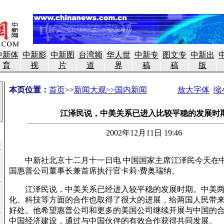
中新体
中新影
中新图
台湾频
华人世
中新专
图文专
中新出
育
视
片
道
界
稿
稿
版
本页位置：
首页
>>
新闻大观>>国内新闻
放大字体
缩
江泽民说，中美关系已进入比较平稳的发展时
2002年12月11日 19:46
后
中新社北京十二月十一日电 中国国家主席江泽民今天在
国惠普公司董事长兼首席执行官卡莉·费奥瑞纳。
察
江泽民说，中美关系已经进入较平稳的发展时期。中美两
化、科技等方面的合作也取得了很大的进展，给两国人民带
次
好处。他希望惠普公司和更多的美国公司继续开展与中国的
中国经济建设，通过与中国伙伴的有效合作获得共同发展。