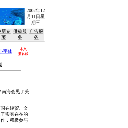
2002年12
月11日星
期三
中新专
供稿服
广告服
著
务
务
小字体
期
中南海会见了美
国在经贸、文
来了实实在在的
合作，积极参与