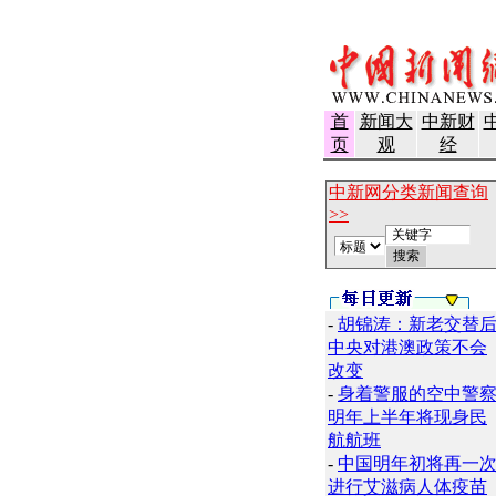
首
新闻大
中新财
页
观
经
中新网分类新闻查询
>>
-
胡锦涛：新老交替
中央对港澳政策不会
改变
-
身着警服的空中警
明年上半年将现身民
航航班
-
中国明年初将再一
进行艾滋病人体疫苗