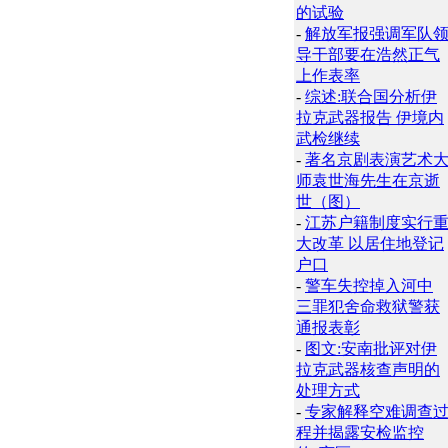
的试验
-
解放军报强调军队
导干部要在浩然正气
上作表率
-
综述:联合国分析伊
拉克武器报告 伊境内
武检继续
-
著名京剧表演艺术
师袁世海先生在京逝
世（图）
-
江苏户籍制度实行
大改革 以居住地登记
户口
-
警车失控掉入河中
三罪犯舍命救狱警获
通报表彰
-
图文:安南批评对伊
拉克武器核查声明的
处理方式
-
专家解释空难调查
程并揭露安检监控