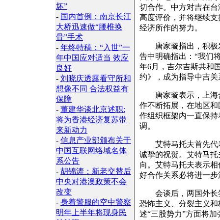
坏”
切合作。中方对吉在台
-
国内首例：南京长江
高度评价，并将继续支
大桥迅速做“腰椎换
经济所作的努力。
骨”手术
唐家璇指出，积极发
-
年终特稿：“入世”一
告中明确指出：“我们
年中国应对适当 效应
年6月，吉尔吉斯共和
良好
约》，成为指导中吉关
-
刘晓庆透露看守所和
想像不同 合法权益有
唐家璇表示，上海合
保障
作不断拓展，在地区和
-
董建华谈北京述职:
作组织框架内一直保持
将为香港经济复苏带
调。
来新动力
-
信息产业部颁布关于
艾特马托夫首先代表
中国互联网络域名体
诚挚的祝贺。艾特马托
系公告
向。艾特马托夫表示相
-
胡锦涛：新老交替后
好合作关系必将进一步
中央对港澳政策不会
改变
会谈后，两国外长签
-
身着警服的空中警察
恐怖主义、分裂主义和
明年上半年将现身民
述“三股势力”方面将