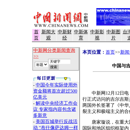
首
新闻大
中新财
中新体
中新影
中新图
台
页
观
经
育
视
片
中新网分类新闻查询
本页位置：
首页
>>
新闻
>>
中国与吉
-
中国今年实际使用外
资金额将首次超过500
中新网12月12日电
亿美元
行正式访问的吉尔吉斯
-
解读中央经济工作会
两国外长签署了《中华
议 专家指内容包含诸
裂主义和极端主义的合
多新意
-
美国百城举行反战活
唐家璇说，在重大国
动 “布什像萨达姆一样
国际和地区组织框架内