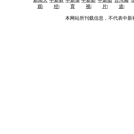
新闻大
中新财
中新体
中新影
中新图
台湾频
观
|
经
|
育
视
|
片
|
道
|
本网站所刊载信息，不代表中新