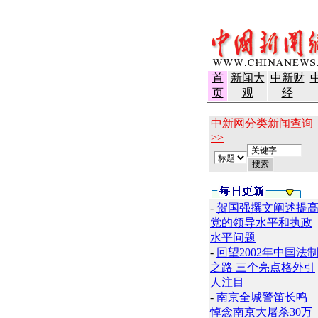
首
新闻大
中新财
页
观
经
中新网分类新闻查询
>>
-
贺国强撰文阐述提
党的领导水平和执政
水平问题
-
回望2002年中国法
之路 三个亮点格外引
人注目
-
南京全城警笛长鸣
悼念南京大屠杀30万