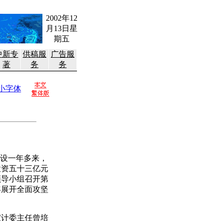
2002年12
月13日星
期五
中新专
供稿服
广告服
著
务
务
小字体
设一年多来，
投资五十三亿元
领导小组召开第
年展开全面攻坚
计委主任曾培