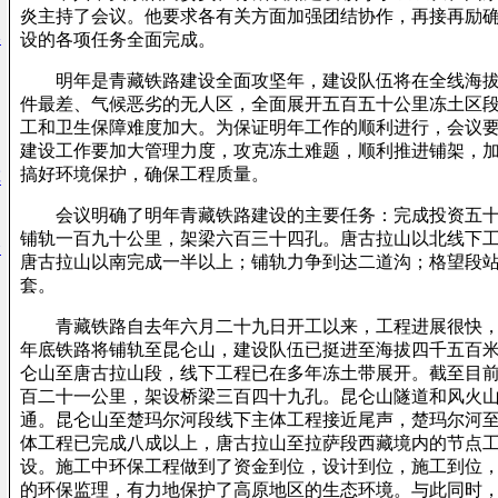
炎主持了会议。他要求各有关方面加强团结协作，再接再励
终
设的各项任务全面完成。
明年是青藏铁路建设全面攻坚年，建设队伍将在全线海拔
件最差、气候恶劣的无人区，全面展开五百五十公里冻土区
工和卫生保障难度加大。为保证明年工作的顺利进行，会议
建设工作要加大管理力度，攻克冻土难题，顺利推进铺架，
搞好环境保护，确保工程质量。
车
会议明确了明年青藏铁路建设的主要任务：完成投资五十
铺轨一百九十公里，架梁六百三十四孔。唐古拉山以北线下
会
唐古拉山以南完成一半以上；铺轨力争到达二道沟；格望段
套。
青藏铁路自去年六月二十九日开工以来，工程进展很快，
年底铁路将铺轨至昆仑山，建设队伍已挺进至海拔四千五百
仑山至唐古拉山段，线下工程已在多年冻土带展开。截至目
百二十一公里，架设桥梁三百四十九孔。昆仑山隧道和风火
通。昆仑山至楚玛尔河段线下主体工程接近尾声，楚玛尔河
体工程已完成八成以上，唐古拉山至拉萨段西藏境内的节点
设。施工中环保工程做到了资金到位，设计到位，施工到位
的环保监理，有力地保护了高原地区的生态环境。与此同时