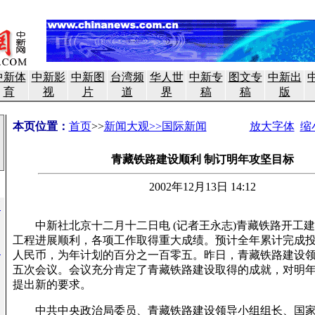
中新体
中新影
中新图
台湾频
华人世
中新专
图文专
中新出
育
视
片
道
界
稿
稿
版
本页位置：
首页
>>
新闻大观>>国际新闻
放大字体
缩
青藏铁路建设顺利 制订明年攻坚目标
2002年12月13日 14:12
高
中新社北京十二月十二日电 (记者王永志)青藏铁路开工建
工程进展顺利，各项工作取得重大成绩。预计全年累计完成
制
人民币，为年计划的百分之一百零五。昨日，青藏铁路建设
五次会议。会议充分肯定了青藏铁路建设取得的成就，对明
提出新的要求。
中共中央政治局委员、青藏铁路建设领导小组组长、国家