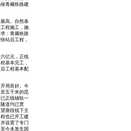
确保青藏铁路建
最高、自然条
段工程施工，施
要求：青藏铁路
加快站后工程，
六亿元，正线
工程基本完工，
站后工程基本配
开局良好。今
米至五千米的昆
前已正线铺轨一
山隧道均已贯
至望唐段线下主
工程也已开工建
，并设置了专门
，至今未发生因