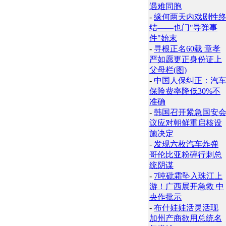
遇难同胞
-
缘何两天内戏剧性
结——也门"导弹事
件"始末
-
寻根正名60载 章孝
严如愿更正身份证上
父母栏(图)
-
中国人保纠正：汽
保险费率降低30%不
准确
-
韩国召开紧急国安
议应对朝鲜重启核设
施决定
-
发现六枚汽车炸弹
哥伦比亚粉碎行刺总
统阴谋
-
7吨砒霜坠入珠江上
游！广西展开急救 中
央作批示
-
布什娃娃活灵活现
加州产商欲用总统名