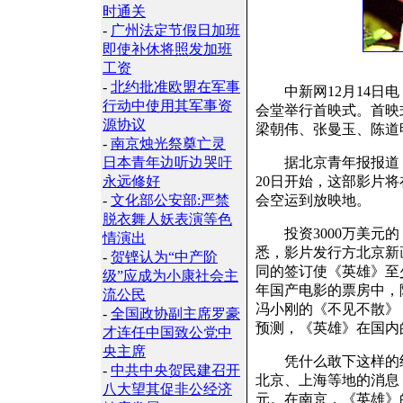
时通关
-
广州法定节假日加班
即使补休将照发加班
工资
-
北约批准欧盟在军事
中新网12月14日电
行动中使用其军事资
会堂举行首映式。首映
源协议
梁朝伟、张曼玉、陈道
-
南京烛光祭奠亡灵
日本青年边听边哭吁
据北京青年报报道，今
永远修好
20日开始，这部影片
-
文化部公安部:严禁
会空运到放映地。
脱衣舞人妖表演等色
投资3000万美元的
情演出
悉，影片发行方北京新
-
贺铿认为“中产阶
同的签订使《英雄》至少
级”应成为小康社会主
年国产电影的票房中，
流公民
冯小刚的《不见不散》
-
全国政协副主席罗豪
预测，《英雄》在国内
才连任中国致公党中
央主席
凭什么敢下这样的结
-
中共中央贺民建召开
北京、上海等地的消息
八大望其促非公经济
元。在南京，《英雄》