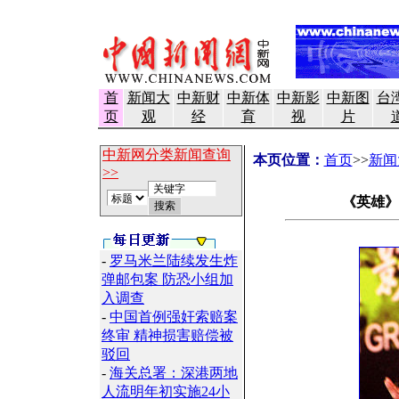
首
新闻大
中新财
中新体
中新影
中新图
台
页
观
经
育
视
片
中新网分类新闻查询
本页位置：
首页
>>
新闻
>>
《英雄》
-
罗马米兰陆续发生炸
弹邮包案 防恐小组加
入调查
-
中国首例强奸索赔案
终审 精神损害赔偿被
驳回
-
海关总署：深港两地
人流明年初实施24小