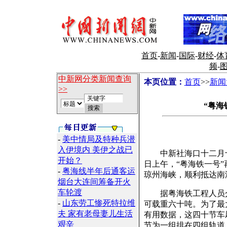
首页
-
新闻
-
国际
-
财经
-
体
频
-
中新网分类新闻查询
本页位置：
首页
>>
新闻
>>
“粤海
-
美中情局及特种兵潜
入伊境内 美伊之战已
中新社海口十二月十四
开始？
日上午，“粤海铁一号
-
粤海线半年后通客运
琼州海峡，顺利抵达南
烟台大连间筹备开火
车轮渡
据粤海铁工程人员介
-
山东劳工惨死特拉维
可载重六十吨。为了最
夫 家有老母妻儿生活
有用数据，这四十节车
艰辛
节为一组排在四组轨道