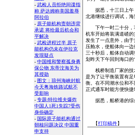
-
武检人员拒绝间谍指
据悉，十三日上午，火
称 萨达姆称美国羞辱
北港继续进行调试，海
阿拉伯
-
原子能机构责朝违背
下午一时二十分，车
承诺 将给最后机会和
机车开始将装满道碴的
平解决
发生了一点意外，由于
-
武检进程过半 原子
压舱水，使船体向一边
能机构仍未在伊拉克
三十秒后，船体自动调
发现疑点
划昨天下午回到海口的
-
中国维和警察孤身勇
保公物 东帝汶海关为
栈桥制造厂家的技术
其授勋
是为了让平衡装置有足
-
图文：琼州海峡封航
衡。在不同潮水位和不
今天粤海铁路试航不
正式通车时能方便快捷
受影响
-
专题:特拉维夫爆炸
据悉，船桥港的综合
中国人1死1失踪7受伤
身份确定
-
国际原子能机构通过
【
打印稿件
】
朝核问题决议 中国重
申支持