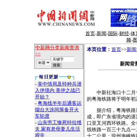
首页
-
新闻
-
国际
-
财经
-
体
频
-
中新网分类新闻查询
本页位置：
首页
>>
新闻
>>
新闻背
-
美中情局及特种兵潜
入伊境内 美伊之战已
中新社海口十二月十四
开始？
的粤海铁路将于明年初
-
粤海线半年后通客运
烟台大连间筹备开火
据介绍，粤海铁路通道
车轮渡
成，即广东省境内的湛
-
山东劳工惨死特拉维
口至叉河西环铁路。全
夫 家有老母妻儿生活
线铁路一百三十九点一
艰辛
十二公里；琼州海峡铁