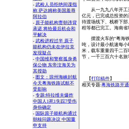
-
武检人员拒绝间谍指
从一九九八年开工至
称 萨达姆称美国羞辱
亿元，已完成总投资的
阿拉伯
待渡场线下、栈桥下部
-
原子能机构责朝违背
程等都已完工。海南省
承诺 将给最后机会和
平解决
摆渡火车的“粤海铁一
-
武检进程过半 原子
吨，设计最小航速每小
能机构仍未在伊拉克
米，载车重量四千二百
发现疑点
节，一千三百六十名旅
-
中国维和警察孤身勇
保公物 东帝汶海关为
其授勋
-
图文：琼州海峡封航
【
打印稿件
】
今天粤海铁路试航不
相关专题:
粤海铁路开通
受影响
-
专题:特拉维夫爆炸
中国人1死1失踪7受伤
身份确定
-
国际原子能机构通过
朝核问题决议 中国重
申支持