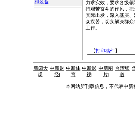
和装备
力求实效，要求各级领
持艰苦奋斗的作风，把
实际出发，深入基层、
众疾苦，切实解决群众
工作。
【
打印稿件
】
新闻大
中新财
中新体
中新影
中新图
台湾频
观
|
经
|
育
视
|
片
|
道
|
本网站所刊载信息，不代表中新