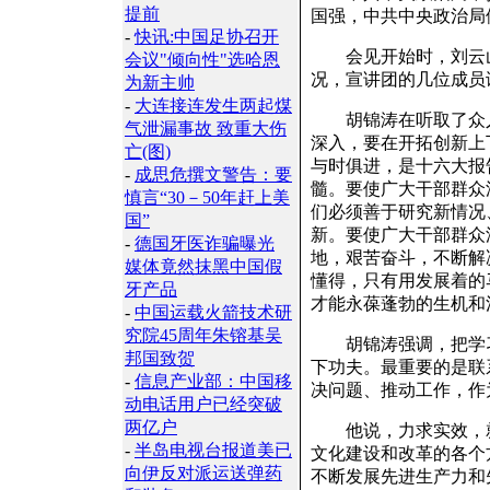
提前
国强，中共中央政治局
-
快讯:中国足协召开
会见开始时，刘云山
会议"倾向性"选哈恩
况，宣讲团的几位成员
为新主帅
-
大连接连发生两起煤
胡锦涛在听取了众人
气泄漏事故 致重大伤
深入，要在开拓创新上
亡(图)
与时俱进，是十六大报
-
成思危撰文警告：要
髓。要使广大干部群众
慎言“30－50年赶上美
们必须善于研究新情况
国”
新。要使广大干部群众
-
德国牙医诈骗曝光
地，艰苦奋斗，不断解
媒体竟然抹黑中国假
懂得，只有用发展着的
牙产品
才能永葆蓬勃的生机和
-
中国运载火箭技术研
究院45周年朱镕基吴
胡锦涛强调，把学习
邦国致贺
下功夫。最重要的是联
-
信息产业部：中国移
决问题、推动工作，作
动电话用户已经突破
两亿户
他说，力求实效，就
-
半岛电视台报道美已
文化建设和改革的各个
向伊反对派运送弹药
不断发展先进生产力和