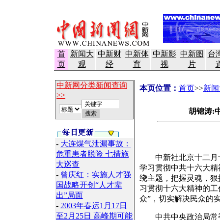
首
新闻大
中新财
中新体
中新影
中新图
台
页
观
经
育
视
片
中新网分类新闻查询
本页位置：
首页
>>
新闻
>>
胡锦涛:
-
大连煤气泄漏事故：
危重患者脱险 七措施
中新社北京十二月十
大巡查
学习贯彻中共十六大精
-
曾庆红：实施人才强
绕主题，把握灵魂，狠
国战略开创“人才辈
习贯彻十六大精神的工
出”局面
众”，切实解决民众的
-
2003年春运1月17日
至2月25日 高峰期可能
中共中央政治局常委