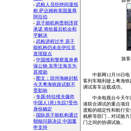
旅客
-
武检人员拒绝间谍指
称 萨达姆称美国羞辱
阿拉伯
-
原子能机构责朝违背
承诺 将给最后机会和
平解决
-
武检进程过半 原子
能机构仍未在伊拉克
发现疑点
旅客
-
中国维和警察孤身勇
保公物 东帝汶海关为
其授勋
中新网12月16日电
-
图文：琼州海峡封航
客列车顺利驶上粤海铁
今天粤海铁路试航不
调试客车运载成功。
受影响
-
专题:特拉维夫爆炸
中央电视台今天午间
中国人1死1失踪7受伤
港联合调试的重点项目
身份确定
渡船的稳定性和航行安
-
国际原子能机构通过
栈桥等部门，对试验方
朝核问题决议 中国重
门之间的协调试验。
申支持