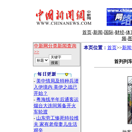
首页
-
新闻
-
国际
-
财经
-
体
频
-
中新网分类新闻查询
本页位置：
首页
>>
新闻
>>
首列列车
-
美中情局及特种兵潜
入伊境内 美伊之战已
开始？
-
粤海线半年后通客运
烟台大连间筹备开火
车轮渡
-
山东劳工惨死特拉维
夫 家有老母妻儿生活
艰辛