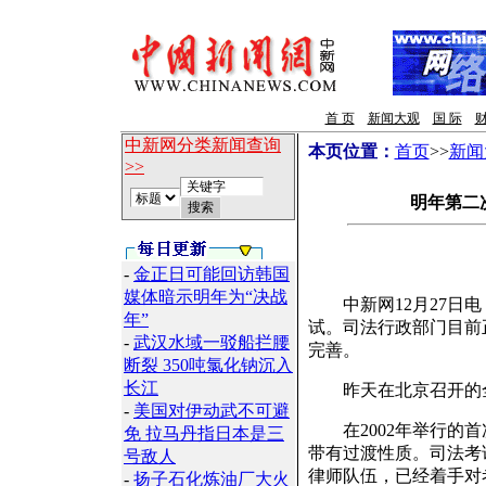
首 页
新闻大观
国 际
财
中新网分类新闻查询
本页位置：
首页
>>
新闻
>>
明年第二
-
金正日可能回访韩国
媒体暗示明年为“决战
中新网12月27日电 
年”
试。司法行政部门目前
-
武汉水域一驳船拦腰
完善。
断裂 350吨氯化钠沉入
长江
昨天在北京召开的全国
-
美国对伊动武不可避
在2002年举行的首
免 拉马丹指日本是三
带有过渡性质。司法考
号敌人
律师队伍，已经着手对
-
扬子石化炼油厂大火