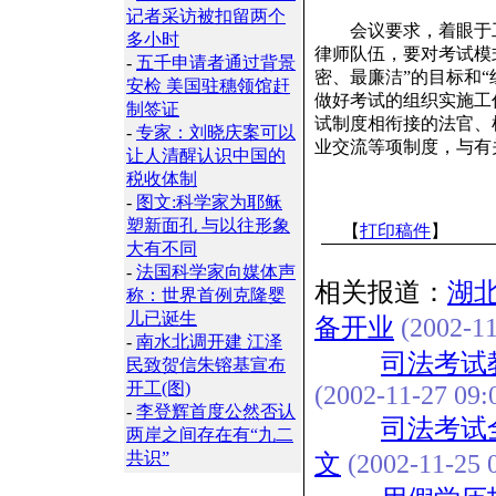
记者采访被扣留两个
会议要求，着眼于工
多小时
律师队伍，要对考试模
-
五千申请者通过背景
密、最廉洁”的目标和
安检 美国驻穗领馆赶
做好考试的组织实施工
制签证
试制度相衔接的法官、
-
专家：刘晓庆案可以
业交流等项制度，与有
让人清醒认识中国的
税收体制
-
图文:科学家为耶稣
塑新面孔 与以往形象
【
打印稿件
】
大有不同
-
法国科学家向媒体声
相关报道：
湖
称：世界首例克隆婴
儿已诞生
备开业
(2002-11
-
南水北调开建 江泽
司法考试
民致贺信朱镕基宣布
开工(图)
(2002-11-27 09:
-
李登辉首度公然否认
司法考试
两岸之间存在有“九二
共识”
文
(2002-11-25 0