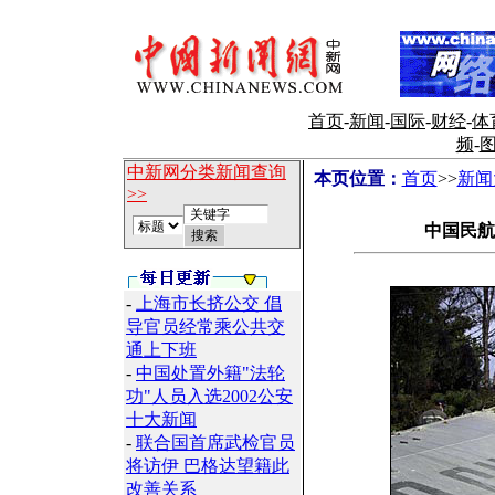
首页
-
新闻
-
国际
-
财经
-
体
频
-
中新网分类新闻查询
本页位置：
首页
>>
新闻
>>
中国民航
-
上海市长挤公交 倡
导官员经常乘公共交
通上下班
-
中国处置外籍"法轮
功"人员入选2002公安
十大新闻
-
联合国首席武检官员
将访伊 巴格达望籍此
改善关系