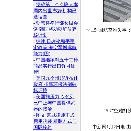
-
据称第二个克隆人本
周内出世 数家机构已
遭搜查
-
朝韩将举行部长级会
谈 韩国将劝朝鲜放弃
“4.15”国航空难失
核计划
-
综述:日改变和平宇
宙政策 海空军增远航
能力(图)
-
中国继续对五十二种
商品实行出口许可证
管理
-
美国九个州起诉布什
政府 指新环保法例破
坏环境
-
美国施压力 以色列
已中止与中国提供武
器的接洽
“5.7”空难
-
图文:京城律师正式
启用袍装 着装方式与
中新网1月2日电 由
国际接轨