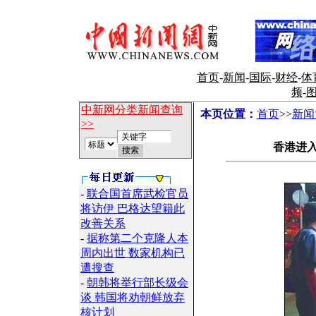
首页
-
新闻
-
国际
-
财经
-
体
频
-
中新网分类新闻查询
本页位置：
首页
>>
新闻
>>
香港进入
-
联合国首席武检官员
将访伊 巴格达望籍此
改善关系
-
据称第二个克隆人本
周内出世 数家机构已
遭搜查
-
朝韩将举行部长级会
谈 韩国将劝朝鲜放弃
核计划