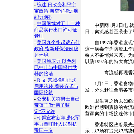
-
综述:日改变和平宇
宙政策 海空军增远航
能力(图)
-
中国继续对五十二种
中新网1月3日电 就
商品实行出口许可证
日，禽流感甚至袭击了
管理
-
美国九个州起诉布什
自1997年香港发现
政府 指新环保法例破
这一病毒作为防疫工作
坏环境
乘人不备悄然来袭。为
-
美国施压力 以色列
以防1997年的特大禽
已中止与中国提供武
——禽流感再现香港
器的接洽
-
图文:京城律师正式
1月1日，香港食物环
启用袍装 着装方式与
发，分头赶往全港各市
国际接轨
-
公安机关称男士自己
卫生署之所以如临大敌
带孩子做“亲子鉴
欧洲都感到震惊的禽流
定”不允许
营家禽的市场接连休市
-
朝鲜宣布新年强化军
事力量呼吁人民对抗
香港特区政府最先是
帝国主义
示，鸡场有12只鸡感染