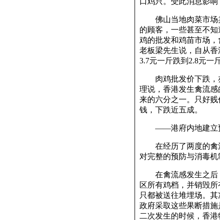
口鸡只。受此消息影响
佛山当地肉菜市场卖
的顾客，一些甚至不知
鸡的批发和鸡苗市场，
老板梁先生说，自从香
3.7元一斤跌到2.8元
肉鸡批发价下跌，亦
理说，香港发生禽流感
来的六分之一。只好贱
钱，下跌近五成。
——港府内地建立预
在经历了两度的禽流
对完整的预防与消毒机
在禽流感发生之后，
区所有鸡档，并销毁所
只都被送往堆埋场。其
政府采取这些果断措施
二次发生的时候，香港