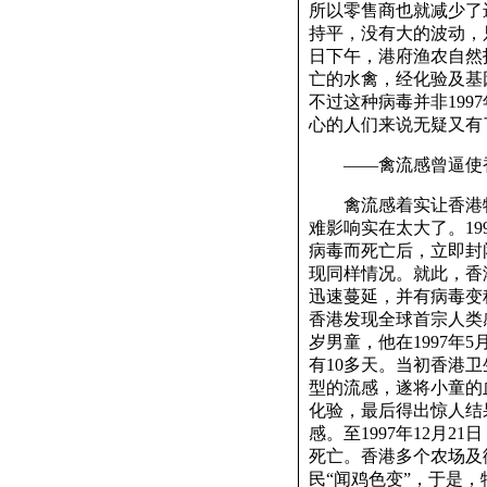
所以零售商也就减少了
持平，没有大的波动，只
日下午，港府渔农自然
亡的水禽，经化验及基
不过这种病毒并非199
心的人们来说无疑又有
——禽流感曾逼使香港
禽流感着实让香港特区
难影响实在太大了。1
病毒而死亡后，立即封闭
现同样情况。就此，香
迅速蔓延，并有病毒变种
香港发现全球首宗人类感
岁男童，他在1997年
有10多天。当初香港
型的流感，遂将小童的
化验，最后得出惊人结
感。至1997年12月2
死亡。香港多个农场及
民“闻鸡色变”，于是