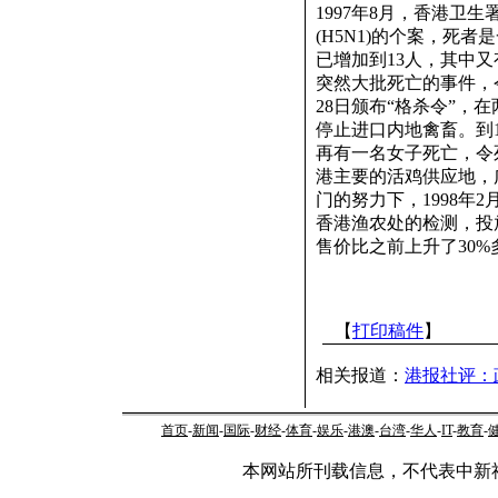
1997年8月，香港卫
(H5N1)的个案，死者
已增加到13人，其中
突然大批死亡的事件，令
28日颁布“格杀令”，
停止进口内地禽畜。到19
再有一名女子死亡，令死
港主要的活鸡供应地，
门的努力下，1998年
香港渔农处的检测，投
售价比之前上升了30%
【
打印稿件
】
相关报道：
港报社评：
首页
-
新闻
-
国际
-
财经
-
体育
-
娱乐
-
港澳
-
台湾
-
华人
-
IT
-
教育
-
本网站所刊载信息，不代表中新