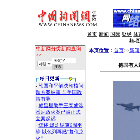
首页
-
新闻
-
国际
-
财经
-
体
频
-
中新网分类新闻查询
本页位置：
首页
>>
新闻
>>
德国有人
-
韩国和平解决朝核问
题方案披露 与美国政
策有异
-
赖昌星助手王泰盛涉
悉尼放火案已被正式
立案起诉
-
综述:爆炸结束6周平
静 以色列再燃“复仇之
火”