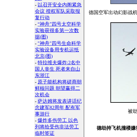
-
以召开安全内阁紧急
会议 授权军队采取报
德国空军出动幻影战
复行动
-
“神舟”四号太空科学
实验获很多第一次数
据(图)
-
"神舟"四号生命科学
实验设备用专机运抵
北京(图)
-
特拉维夫爆炸:2名中
国人丧生 死者来自山
东浙江
-
原子能机构将磋商朝
鲜核问题 朝望赢得二
次机会
-
萨达姆将发表讲话纪
念建军82周年 配有军
被
事游行
-
爆炸多伤劳工 以色
列将给受伤非法劳工
德劫持飞机撞楼嫌
临时签证