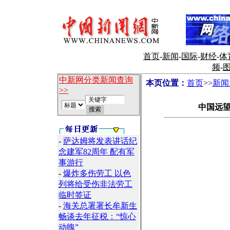
首页
-
新闻
-
国际
-
财经
-
体
频
-
中新网分类新闻查询
本页位置：
首页
>>
新闻
>>
中国远
-
萨达姆将发表讲话纪
念建军82周年 配有军
事游行
-
爆炸多伤劳工 以色
列将给受伤非法劳工
临时签证
-
海关总署署长牟新生
畅谈去年征税：“惊心
动魄”