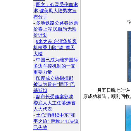
-
图文：心灵受伤血淋
淋 璩美凤大陆男友宣
布分手
“
-
多地铁路公路春运票
价将上浮 民航尚无涨
价计划
-
9米之差 台湾华航客
机檀香山险“吻”摩天
大楼
-
中国已成为维护国际
多边军控机制的一支
重要力量
-
印度成立核指揮部
被认为旨在“恫吓”巴
一月五日晚七时许，“
基斯坦
原成功着陆，顺利回收
-
副市长受贿案影响
娄底人大主任落选省
人大代表
-
土总理继续中东"和
平之旅" 伊称1441决议
已失效