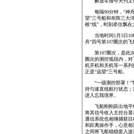
解放军报今天刊文记
每隔90分钟，“神舟
望”三号船和布阵三大
根“线”，时刻牵住飘在
当地时间1月5日10时
舟”四号第107圈次的
第107圈次，是此次
圈次的测控弧段内，对
机开机和关机等一系列
正是“远望”三号船。
“一级测控部署！”警
持匀速直线航行状态；
进入忘我境界。
飞船刚刚跃出地平线，
将其信号收入主控台显
通信系统也相继捕获目
和距离操作手，心意相
之间将飞船稳稳套入波