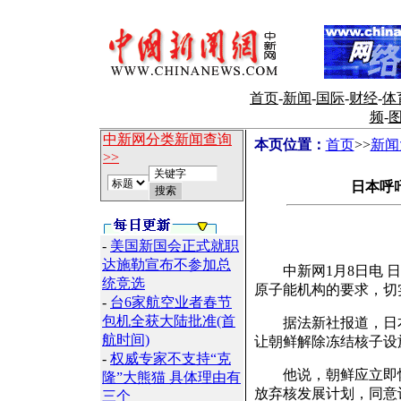
首页
-
新闻
-
国际
-
财经
-
体
频
-
中新网分类新闻查询
本页位置：
首页
>>
新闻
>>
日本呼
-
美国新国会正式就职
达施勒宣布不参加总
中新网1月8日电 日
统竞选
原子能机构的要求，切
-
台6家航空业者春节
包机全获大陆批准(首
据法新社报道，日本
航时间)
让朝鲜解除冻结核子设
-
权威专家不支持“克
他说，朝鲜应立即恢
隆”大熊猫 具体理由有
放弃核发展计划，同意
三个