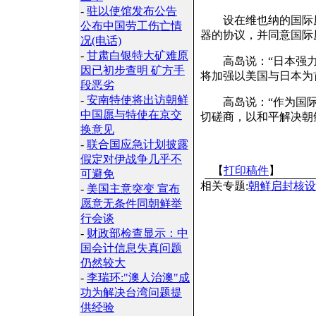
-
驻以使馆发布公告
设在维也纳的国际原
公布中国劳工伤亡情
器的协议，并同意国际
况(电话)
-
甘肃白银特大矿难原
高岛说：“日本强力希
因已初步查明 矿方手
将加强以美国与日本为
段恶劣
-
安南特使将出访朝鲜
高岛说：“作为国际
中国愿与特使在京交
切磋商，以和平解决朝
换意见
-
联合国应急计划披露
假定对伊战争几乎不
【
打印稿件
】
可避免
相关专题:
朝鲜启封核设
-
美国主意突变 宣布
愿意无条件同朝鲜举
行会谈
-
财政部检查显示：中
国会计信息失真问题
仍然较大
-
李瑞环:"澳人治澳"成
功为解决台湾问题提
供经验