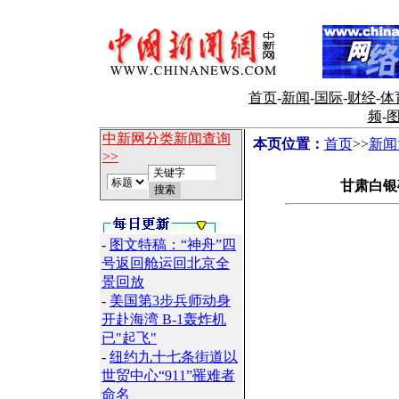
首页
-
新闻
-
国际
-
财经
-
体
频
-
中新网分类新闻查询
本页位置：
首页
>>
新闻
>>
甘肃白银
-
图文特稿：“神舟”四
号返回舱运回北京全
景回放
-
美国第3步兵师动身
开赴海湾 B-1轰炸机
已"起飞"
-
纽约九十七条街道以
世贸中心“911”罹难者
命名