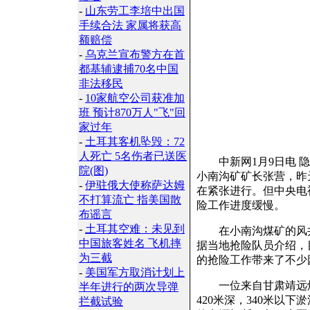
-
山东劳工李培中出国
手续合法 家属将获高
额赔偿
-
乌克兰宣布警方在首
都基辅逮捕70名中国
非法移民
-
10家航空公司获准加
班 预计870万人"飞"回
家过年
-
土耳其客机坠毁：72
人死亡 5名伤者已送医
中新网1月9日电 隐
院(图)
小南沟矿矿长张营，昨
-
伊驻俄大使称萨达姆
在紧张进行。但中央电
不打算流亡 指美国散
险工作进度缓慢。
布谣言
-
土耳其空难：未见到
在小南沟煤矿的风井
中国旅客姓名 飞机摔
据当地抢险队员介绍，
为三截
的抢险工作带来了不少
-
美国军方取消计划上
一位来自甘肃靖远煤
半年进行的两次导弹
420米深，340米以
拦截试验