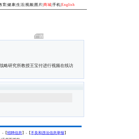
教育
|
健康
|
生活
|
视频
|
图片
|
商城
|
手机
|
English
战略研究所教授王宝付进行视频在线访
】-【
招聘信息
】-【
不良和违法信息举报
】