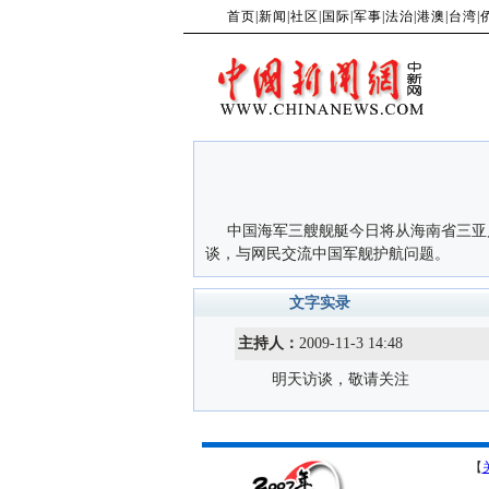
首页
|
新闻
|
社区
|
国际
|
军事
|
法治
|
港澳
|
台湾
|
中国海军三艘舰艇今日将从海南省三亚启
谈，与网民交流中国军舰护航问题。
文字实录
主持人：
2009-11-3 14:48
明天访谈，敬请关注
【