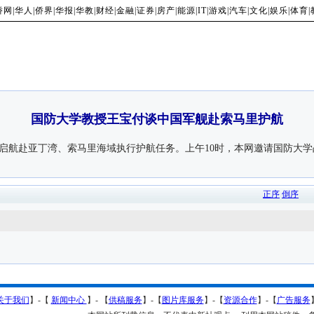
侨网
|
华人
|
侨界
|
华报
|
华教
|
财经
|
金融
|
证券
|
房产
|
能源
|
IT
|
游戏
|
汽车
|
文化
|
娱乐
|
体育
|
国防大学教授王宝付谈中国军舰赴索马里护航
航赴亚丁湾、索马里海域执行护航任务。上午10时，本网邀请国防大学
正序
倒序
关于我们
】-【
新闻中心
】- 【
供稿服务
】-【
图片库服务
】-【
资源合作
】-【
广告服务