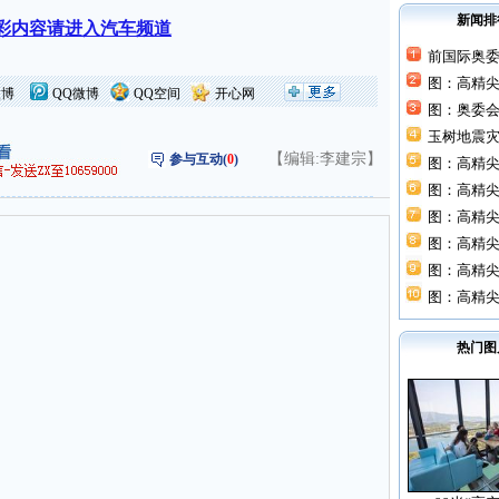
新闻排
彩内容请进入汽车频道
前国际奥
图：高精
微博
QQ微博
QQ空间
开心网
图：奥委
玉树地震灾
【编辑:李建宗】
参与互动(
0
)
图：高精尖
图：高精尖
图：高精尖
图：高精尖
图：高精尖
图：高精尖
热门图