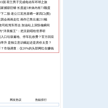
33国 荷兰男子完成电动车环球之旅
家捕获巨蟒 长度超5米体内有73颗蛋
下二胎 老公江宏杰喜晒一家四口(图)
因会画画走红 画作已售出逾231幅
收司机驾车而去 加油站上演惊魂瞬间
的“洋美猴王”：把京剧唱给世界听
园入口垃圾遍地、停车乱收费？官方回应
率升 是独立意识崛起还是房价太贵？
？市场调查：仅20%的头部网红在赚钱
网友热议
热贴排行