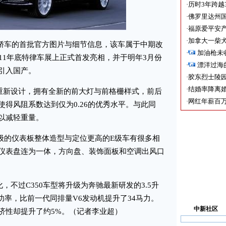
·
历时3年跨越
·
佛罗里达州国
·
福原爱平安产
·
加拿大一柴犬
轿车的首批官方图片与细节信息，该车属于中期改
·
加油枪未
11年底特律车展上正式首发亮相，并于明年3月份
·
漂洋过海
引入国产。
·
胶东烈士陵
·
结婚率降离婚
新设计，拥有全新的前大灯与前格栅样式，前后
·
网红年薪百万
得风阻系数达到仅为0.26的优秀水平。与此同
以减轻重量。
级的仪表板整体造型与定位更高的E级车有很多相
仪表盘连为一体，方向盘、装饰面板和空调出风口
不过C350车型将升级为奔驰最新研发的3.5升
大功率，比前一代同排量V6发动机提升了34马力。
中新社区
济性却提升了约5%。（记者李业超）