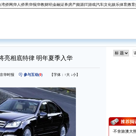
台湾
|
侨网
|
华人
|
侨界
|
华报
|
华教
|
财经
|
金融
|
证券
|
房产
|
能源
|
IT
|
游戏
|
汽车
|
文化
|
娱乐
|
体育
|
教育
|
级将亮相底特律 明年夏季入华
来源：京华时报
参与互动(
0
)
【字体：
↑大
↓小
】
·
不舍旅澳大