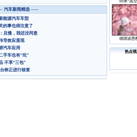
99米“高
--- 汽车新闻精选 -----
新能源汽车车型
关的事也得注意了
店：且慢，我还没同意
德国波恩
传导效应显现
醇汽车应用
热点视
手车也有“坑”
品 不享“三包”
平台称正进行核查