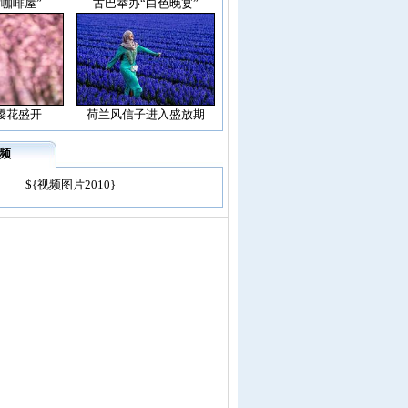
空咖啡屋”
古巴举办“白色晚宴”
樱花盛开
荷兰风信子进入盛放期
频
${视频图片2010}