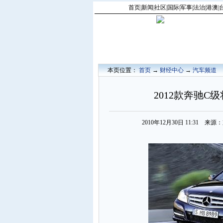
首页
|
新闻
|
社区
|
国际
|
军事
|
法治
|
港澳
|
本页位置：
首页
→
财经中心
→
汽车频道
2012款奔驰C
2010年12月30日 11:31 