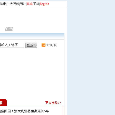
健康
|
生活
|
视频
|
图片
|
商城
|
手机
|
English
熊猫回国！澳大利亚将租期延长5年