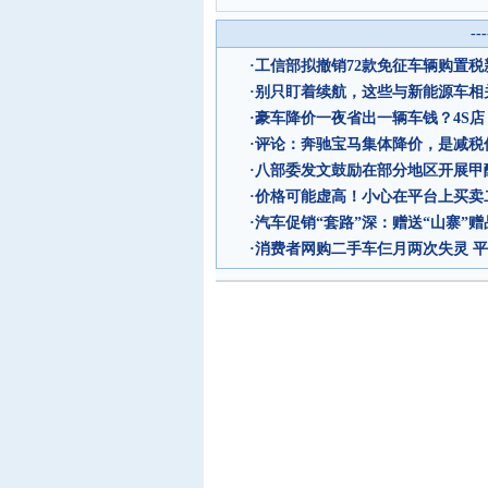
--
·
工信部拟撤销72款免征车辆购置税
·
别只盯着续航，这些与新能源车相
·
豪车降价一夜省出一辆车钱？4S
·
评论：奔驰宝马集体降价，是减税
·
八部委发文鼓励在部分地区开展甲
·
价格可能虚高！小心在平台上买卖二
·
汽车促销“套路”深：赠送“山寨”赠
·
消费者网购二手车仨月两次失灵 