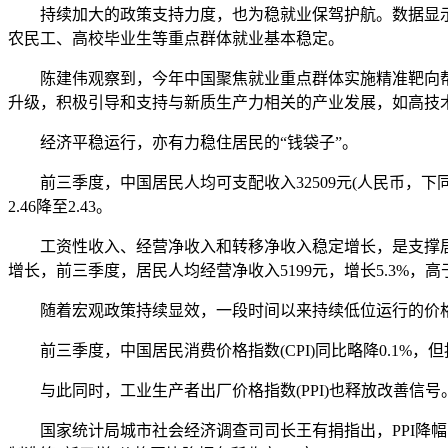
持续加大的政策支持力度，也为稳就业保驾护航。数据显示
农民工、高校毕业生等重点群体就业基本稳定。
陈建伟观察到，今年中国聚焦就业重点群体实施精准靶向帮
升级，积极引导和支持与新质生产力相关的产业发展，如高技
经济平稳运行，亦有力稳住居民的“钱袋子”。
前三季度，中国居民人均可支配收入32509元(人民币，下同
2.46降至2.43。
工资性收入、经营净收入和转移净收入稳定增长，是支撑居
增长，前三季度，居民人均经营净收入5199元，增长5.3%，高
随着宏观政策持续显效，一段时间以来持续低位运行的价格
前三季度，中国居民消费价格指数(CPI)同比略降0.1%，但
与此同时，工业生产者出厂价格指数(PPI)也释放改善信号。前
国家统计局城市社会经济调查司司长王有捐指出，PPI降幅