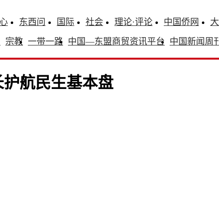
心
东西问
国际
社会
理论·评论
中国侨网
大
识
宗教
一带一路
中国—东盟商贸资讯平台
中国新闻周
长护航民生基本盘