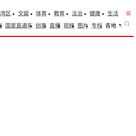
湾区
文娱
体育
教育
法治
健康
生活
刊
国是直通车
创意
直播
视频
图片
专栏
各地