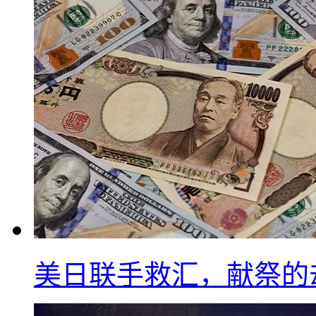
美日联手救汇，献祭的