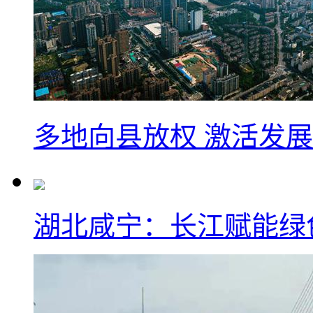
多地向县放权 激活发
湖北咸宁：长江赋能绿