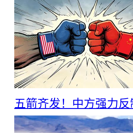
五箭齐发！中方强力反