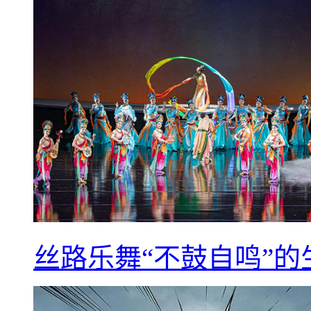
丝路乐舞“不鼓自鸣”