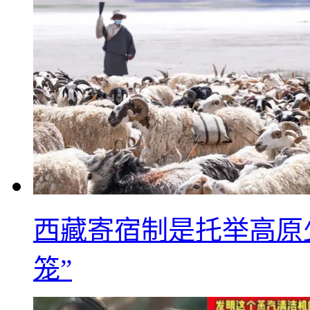
西藏寄宿制是托举高原
笼”