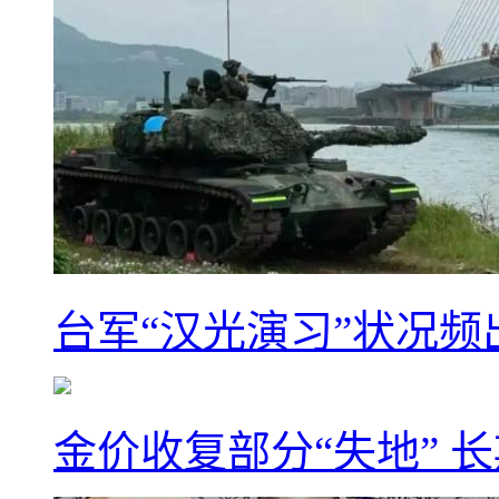
台军“汉光演习”状况频
金价收复部分“失地” 