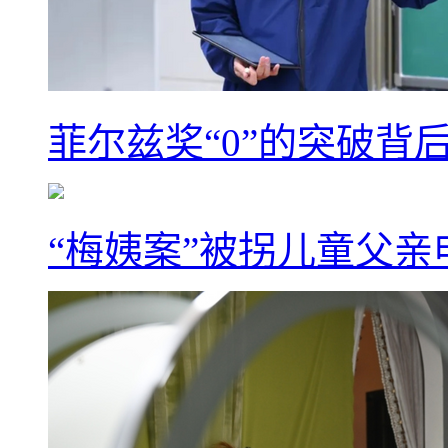
菲尔兹奖“0”的突破背
“梅姨案”被拐儿童父