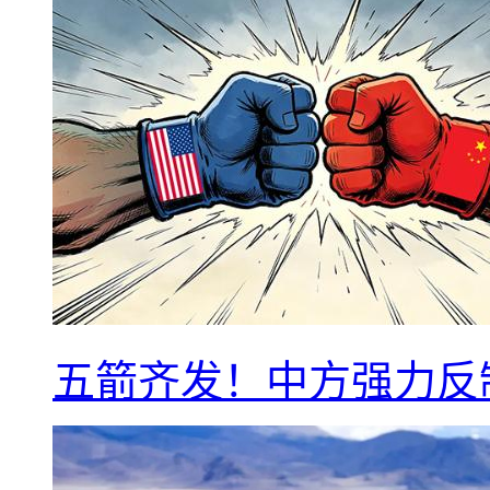
五箭齐发！中方强力反