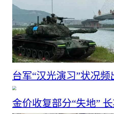
台军“汉光演习”状况频
金价收复部分“失地” 