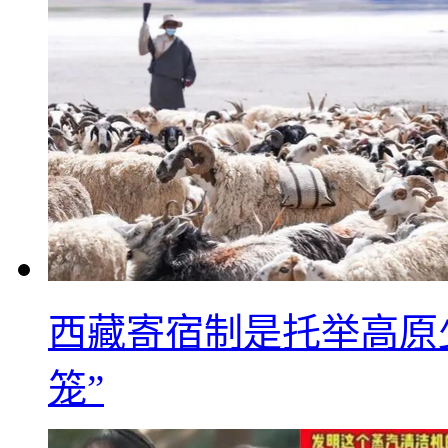
西藏寄宿制是托举高原
笼”