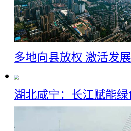
多地向县放权 激活发
湖北咸宁：长江赋能绿