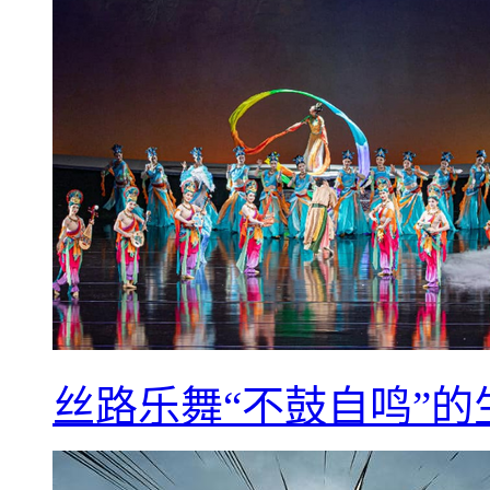
丝路乐舞“不鼓自鸣”