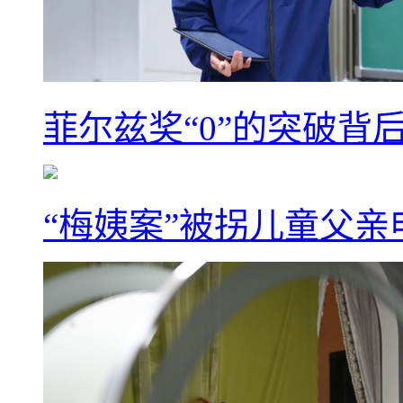
菲尔兹奖“0”的突破背
“梅姨案”被拐儿童父