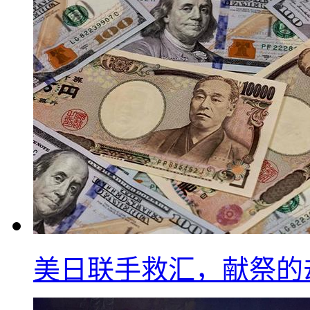
美日联手救汇，献祭的