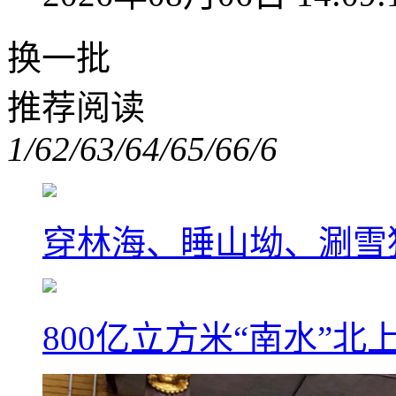
换一批
推荐阅读
1/6
2/6
3/6
4/6
5/6
6/6
穿林海、睡山坳、涮雪
800亿立方米“南水”北