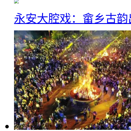
永安大腔戏：畲乡古韵