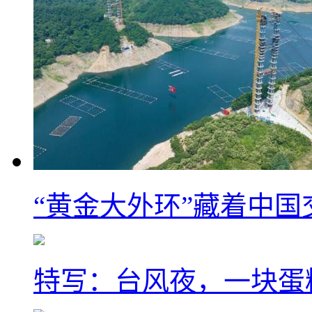
“黄金大外环”藏着中
特写：台风夜，一块蛋