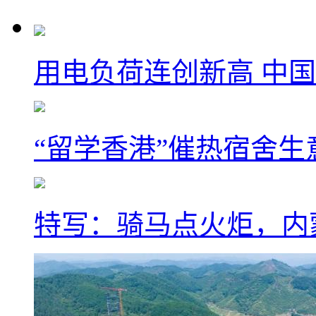
用电负荷连创新高 中国
“留学香港”催热宿舍生
特写：骑马点火炬，内