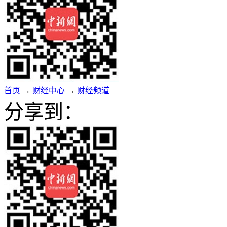
首页
→
财经中心
→
财经频道
分享到：