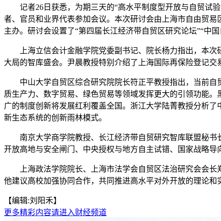
记者26日获悉，为期三天的“高水平制度型开放与自贸试验区
者、官员和业界代表参加会议。本次研讨会由上海市自由贸易
主办。研讨会设置了“第四届长江经济带自贸区研究论坛”“中
上海立信会计金融学院党委副书记、院长杨力指出，本次研
大局的智库盛会。尹晨教授特别介绍了上海国际再保险登记交易
中山大学自贸区综合研究院院长符正平教授指出，当前自贸
质生产力、数字贸易、绿色贸易等领域发挥更大的引领功能。
广的制度创新将发展红利覆盖全国。浙江大学陆菁教授分析了
新生态系统的创新雨林模式。
南京大学商学院教授、长江经济带自贸研究智库联盟秘书长、
开放高地与安全闸门、中央授权与地方自主试错、国家战略导
上海政法学院院长、上海市法学会自贸区法治研究会会长郑
他建议高校加强协同合作，共同推进高水平对外开放的理论和实
【编辑:刘阳禾】
更多精彩内容请进入财经频道