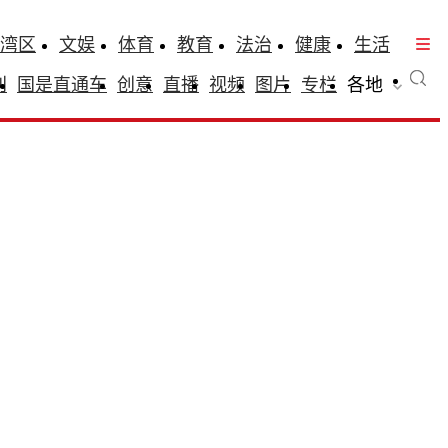
湾区
文娱
体育
教育
法治
健康
生活
刊
国是直通车
创意
直播
视频
图片
专栏
各地