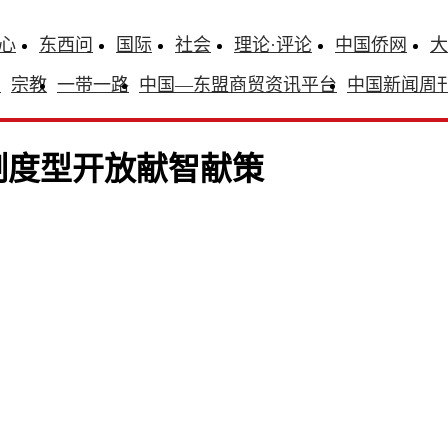
心
东西问
国际
社会
理论·评论
中国侨网
大
识
宗教
一带一路
中国—东盟商贸资讯平台
中国新闻周
制度型开放献智献策