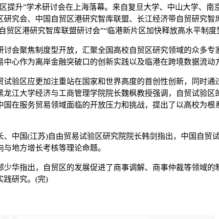
提升”学术研讨会在上海落幕。来自复旦大学、中山大学、南京大
区研究会、中国自贸区港研究智库联盟、长江经济带自贸研究智
国自贸区港研究智库联盟研讨会”“临港新片区加快释放高水平制度
讨会聚焦制度型开放，汇聚全国高校自贸区研究领域的众多专家
中心作为离岸金融突破口的创新实践以及临港在跨境数据流动方
试验区应更加注重站在国家和世界高度的首创性创新，同时通过
黑龙江大学经济与工商管理学院院长魏枫教授强调，自贸试验区
中国在服务贸易领域面临的开放压力和挑战，提出了以高校为根
中国(江苏)自由贸易试验区研究院院长韩剑指出，中国自贸试
向与地方增长考核等理论命题。
少华指出，自贸区的发展促进了商事调解、商事仲裁等领域的制
践研究。(完)