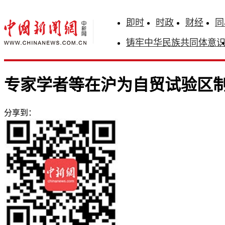
即时
时政
财经
同
铸牢中华民族共同体意
专家学者等在沪为自贸试验区
分享到：