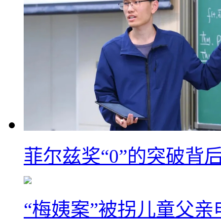
菲尔兹奖“0”的突破背
“梅姨案”被拐儿童父