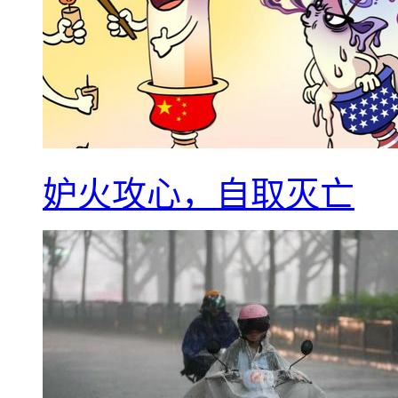
妒火攻心，自取灭亡