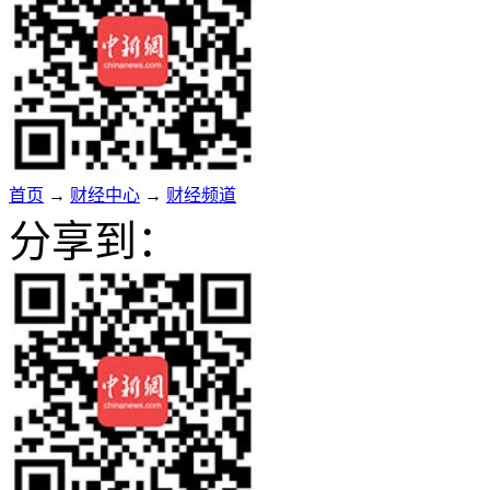
首页
→
财经中心
→
财经频道
分享到：