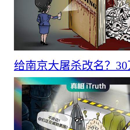
给南京大屠杀改名？3