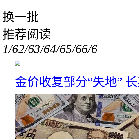
换一批
推荐阅读
1/6
2/6
3/6
4/6
5/6
6/6
金价收复部分“失地” 