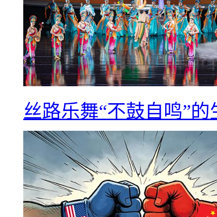
丝路乐舞“不鼓自鸣”