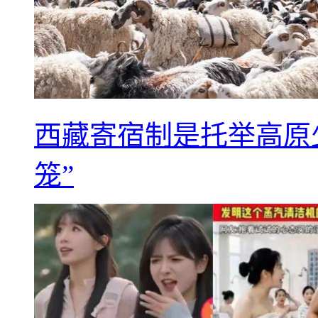
西藏寄宿制是托举高原
笼”