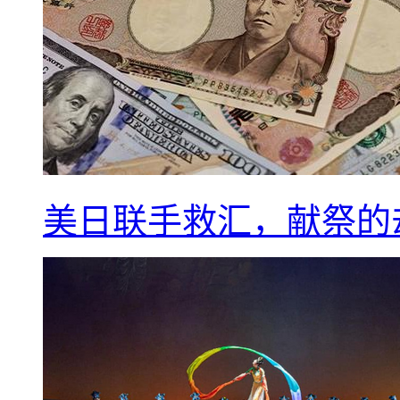
美日联手救汇，献祭的