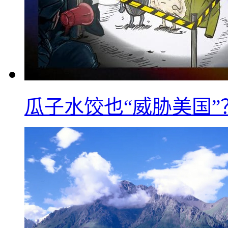
瓜子水饺也“威胁美国”