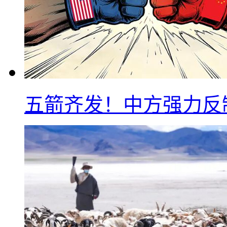
五箭齐发！中方强力反