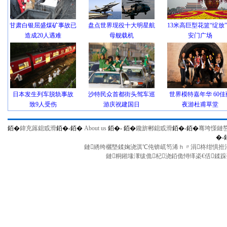
甘肃白银屈盛煤矿事故已
盘点世界现役十大明星航
13米高巨型花篮“绽放
造成20人遇难
母舰载机
安门广场
日本发生列车脱轨事故
沙特民众首都街头驾车巡
世界模特嘉年华 60佳
致9人受伤
游庆祝建国日
夜游杜甫草堂
銆�
鍏充簬鎴戜滑
銆�-
銆�
About us
銆�-
銆�
鑱旂郴鎴戜滑
銆�-
銆�
骞垮憡鏈
�-
鏈綉绔欐墍鍒婅浇淇℃伅锛屼笉浠ｈ〃涓柊绀惧拰涓
鏈粡鎺堟潈绂佹杞浇銆佹憳缂栥€佸