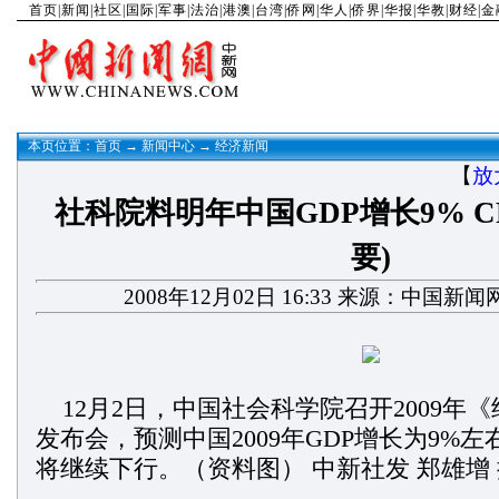
首页
|
新闻
|
社区
|
国际
|
军事
|
法治
|
港澳
|
台湾
|
侨网
|
华人
|
侨界
|
华报
|
华教
|
财经
|
金
本页位置：
首页
→
新闻中心
→
经济新闻
【
放
社科院料明年中国GDP增长9% C
要)
2008年12月02日 16:33 来源：中国新闻
12月2日，中国社会科学院召开2009年
发布会，预测中国2009年GDP增长为9%左
将继续下行。（资料图） 中新社发 郑雄增