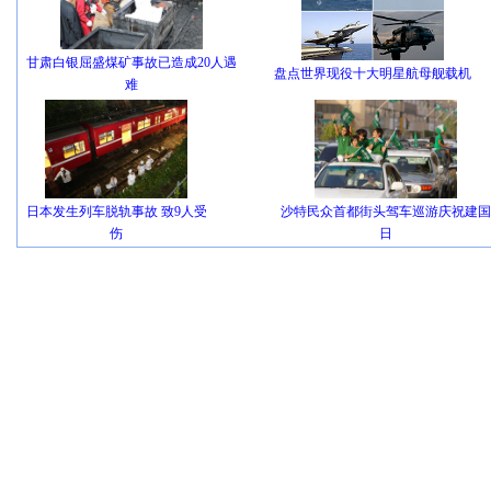
甘肃白银屈盛煤矿事故已造成20人遇
盘点世界现役十大明星航母舰载机
难
日本发生列车脱轨事故 致9人受
沙特民众首都街头驾车巡游庆祝建国
伤
日