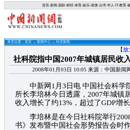
首页
-
新闻
-
国际
-
财经
-
体育
-
娱乐
-
港澳
-
台湾
-
华人
-
IT
-
教育
-
本页位置：
首页
→
新闻中心
→
经济新闻
【
放
社科院指中国2007年城镇居民收
2008年01月03日 10:05 来源：中国新闻
中新网1月3日电 中国社会科学
所长李培林今日透露，2007年城镇
收入增长了约13%，超过了GDP增
李培林是在今日社科院举行200
书》发布暨中国社会形势报告会时