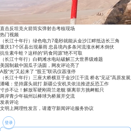
直击反坦克火箭筒实弹射击考核现场
热门视频
（长江十年行）绿色电力7毫秒就能从金沙江畔抵达长三角
重庆17个区县出现暴雨 忠县境内多条河流涨水树木倒伏
抗生素牛蛙？这样的“药食同源”绝不可取
（长江十年行）白鹤滩水电站破解三大世界级难题
美国制裁中国瓜子汤圆，网友评论亮了
A股“光”又起来了 “股王”联讯仪器涨停
（长江十年行）三座大桥横亘于金沙江干流 桥名“见证”高原发
潘曦：坚持露头就打 新疆公安机关依法推进反恐工作
寸步不让！解放军硬刚荷兰老舰 驱离菲方挑衅船只
两岸青少年福州以棒球为桥展开交流
发表评论
文明上网理性发言，请遵守新闻评论服务协议
登录