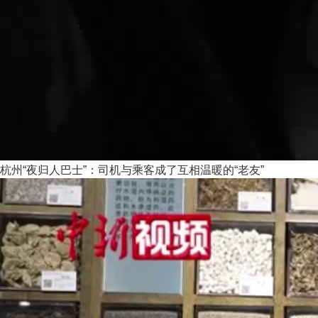
杭州“夜归人巴士”：司机与乘客成了互相温暖的“老友”