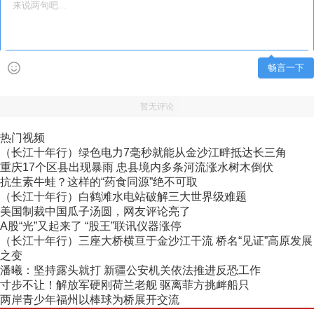
畅言一下
暂无评论
热门视频
（长江十年行）绿色电力7毫秒就能从金沙江畔抵达长三角
重庆17个区县出现暴雨 忠县境内多条河流涨水树木倒伏
抗生素牛蛙？这样的“药食同源”绝不可取
（长江十年行）白鹤滩水电站破解三大世界级难题
美国制裁中国瓜子汤圆，网友评论亮了
A股“光”又起来了 “股王”联讯仪器涨停
（长江十年行）三座大桥横亘于金沙江干流 桥名“见证”高原发展
之变
潘曦：坚持露头就打 新疆公安机关依法推进反恐工作
寸步不让！解放军硬刚荷兰老舰 驱离菲方挑衅船只
两岸青少年福州以棒球为桥展开交流