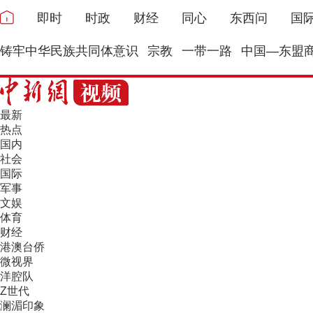
即时
时政
财经
同心
东西问
国
铸牢中华民族共同体意识
宗教
一带一路
中国—东盟
最新
热点
国内
社会
国际
军事
文娱
体育
财经
港澳台侨
微视界
洋腔队
Z世代
澜湄印象