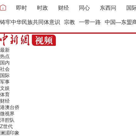
即时
时政
财经
同心
东西问
国
铸牢中华民族共同体意识
宗教
一带一路
中国—东盟
最新
热点
国内
社会
国际
军事
文娱
体育
财经
港澳台侨
微视界
洋腔队
Z世代
澜湄印象