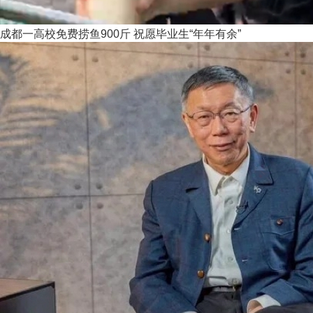
成都一高校免费捞鱼900斤 祝愿毕业生“年年有余”