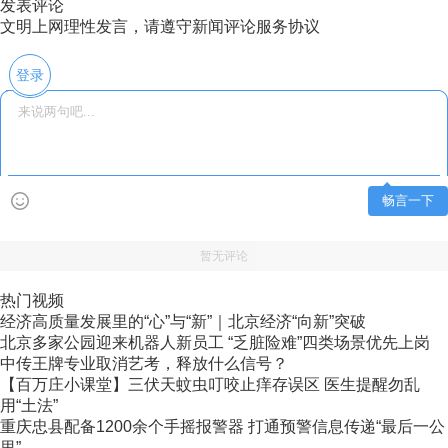
发表评论
文明上网理性发言，请遵守新闻评论服务协议
登录
畅言一下
暂无评论
热门视频
经济高质量发展里的“心”与“新”｜北京经济“向新”突破
北京多家公园迎来机器人新员工 “乏脏险难”四类场景优先上岗
中传王牌专业取消艺考，释放什么信号？
【百万庄小课堂】三伏天蚊虫叮咬止痒存误区 医生提醒勿乱
用“土法”
重庆忠县配备1200余个手摇报警器 打通预警信息传递“最后一公
里”