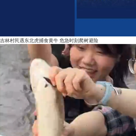
吉林村民遇东北虎捕食黄牛 危急时刻爬树避险