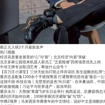
蔡正元入狱2个月最新发声
热门视频
经济高质量发展里的“心”与“新”｜北京经济“向新”突破
北京多家公园迎来机器人新员工 “乏脏险难”四类场景优先上岗
中传王牌专业取消艺考，释放什么信号？
【百万庄小课堂】三伏天蚊虫叮咬止痒存误区 医生提醒勿乱用“
重庆忠县配备1200余个手摇报警器 打通预警信息传递“最后一公
这很中国·科技在场丨戈壁里的蓝色“向日葵”：在米桑油田，中国技
时政微视频丨习近平与世界遗产：鼓浪琴韵
重庆永川：大熊猫“青露”5岁生日会举行 抱西蓝花、趴蘑菇萌态
遇到洪涝如何自救，100秒掌握洪涝避险“躲”与“防”→
华裔Z视界｜马来西亚华裔青年的中文情结：说好中文是很酷的