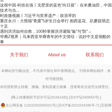
这很中国·科技在场丨戈壁里的蓝色“向日葵”：在米桑油田，中国
技术与当...
时政微视频丨习近平与世界遗产：鼓浪琴韵
重庆永川：大熊猫“青露”5岁生日会举行 抱西蓝花、趴蘑菇萌态
十足
遇到洪涝如何自救，100秒掌握洪涝避险“躲”与“防”→
华裔Z视界｜马来西亚华裔青年的中文情结：说好中文是很酷的
事
关于我们
About us
联系我们
本网站所刊载信息，不代表中新社和中新网观点。 刊用本网站稿件，务
经书面授权。
未经授权禁止转载、摘编、复制及建立镜像，违者将依法追究法律责任。
[
网上传播视听节目许可证(0106168)
] [
京ICP证040655号
] [
京公网安备 11010202009201号
] [
京ICP备2021034286号-7
] [
互联网