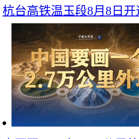
杭台高铁温玉段8月8日开