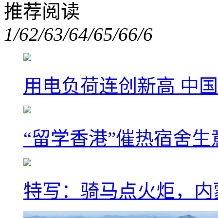
推荐阅读
1/6
2/6
3/6
4/6
5/6
6/6
用电负荷连创新高 中国
“留学香港”催热宿舍生
特写：骑马点火炬，内