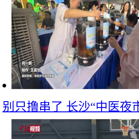
别只撸串了 长沙“中医夜