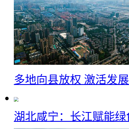
多地向县放权 激活发
湖北咸宁：长江赋能绿