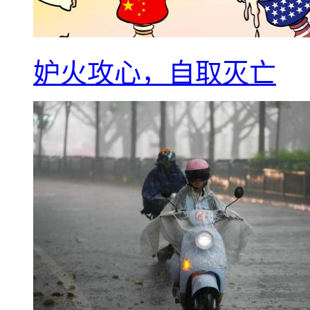
妒火攻心，自取灭亡