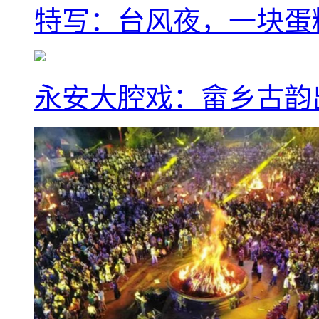
特写：台风夜，一块蛋
永安大腔戏：畲乡古韵