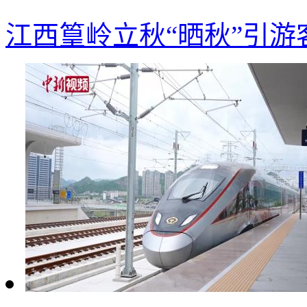
江西篁岭立秋“晒秋”引游