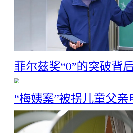
菲尔兹奖“0”的突破背
“梅姨案”被拐儿童父