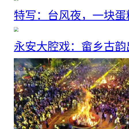
特写：台风夜，一块蛋
永安大腔戏：畲乡古韵