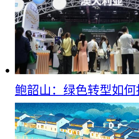
鲍韶山：绿色转型如何