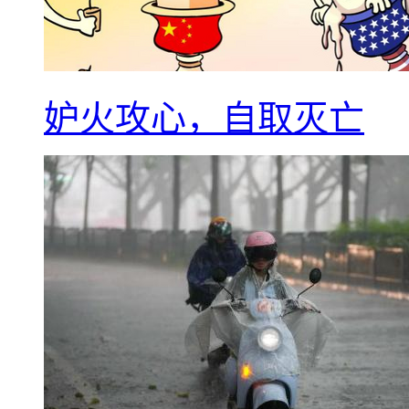
妒火攻心，自取灭亡