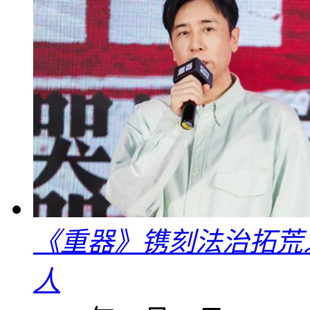
《重器》镌刻法治拓荒
人