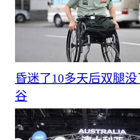
昏迷了10多天后双腿没
谷