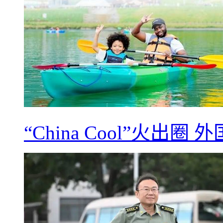
“China Cool”火