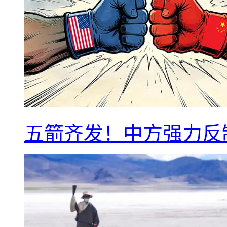
五箭齐发！中方强力反