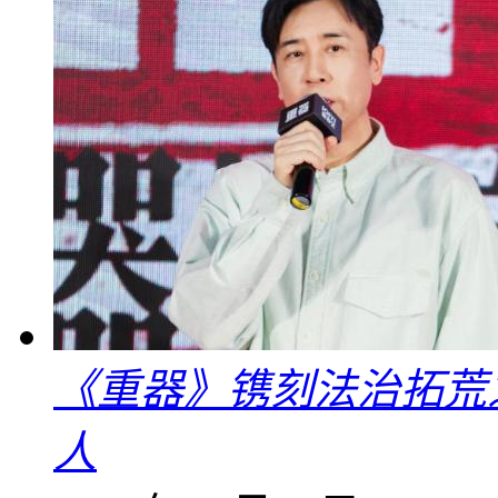
《重器》镌刻法治拓荒
人