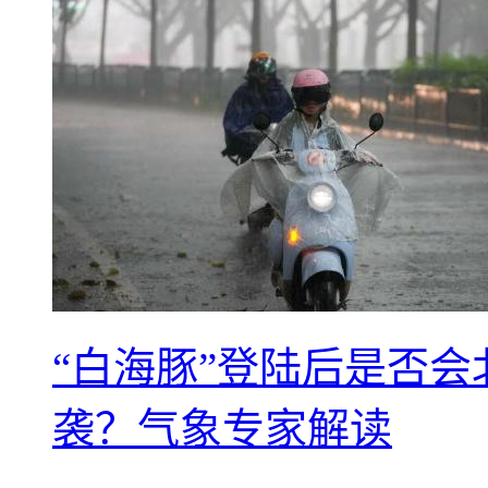
“白海豚”登陆后是否会
袭？气象专家解读