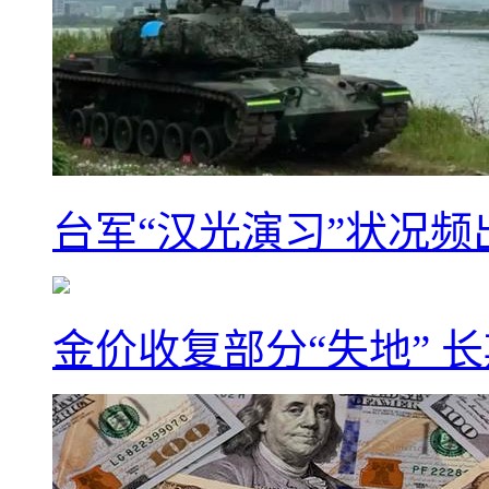
台军“汉光演习”状况频
金价收复部分“失地” 