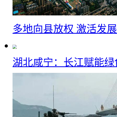
多地向县放权 激活发
湖北咸宁：长江赋能绿