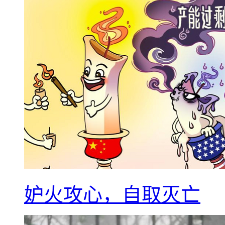
妒火攻心，自取灭亡