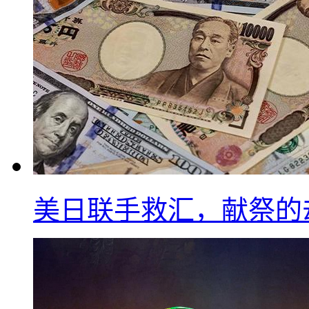
美日联手救汇，献祭的