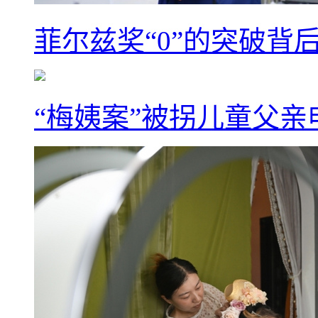
菲尔兹奖“0”的突破背
“梅姨案”被拐儿童父