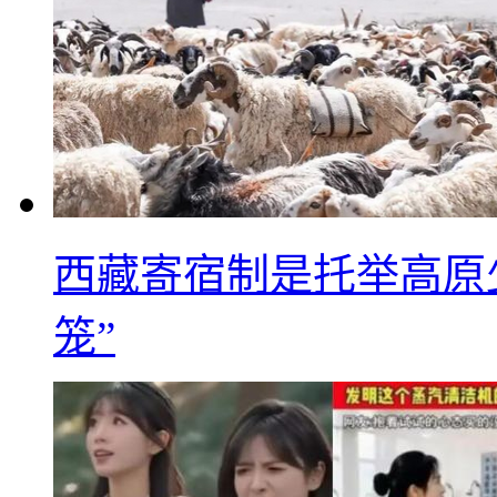
西藏寄宿制是托举高原
笼”