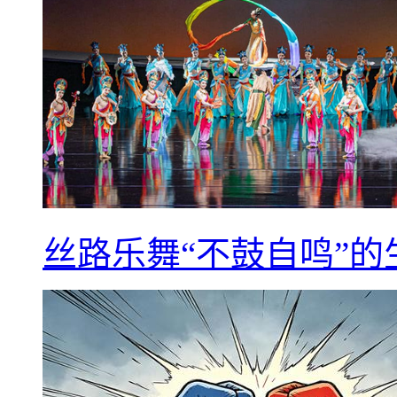
丝路乐舞“不鼓自鸣”