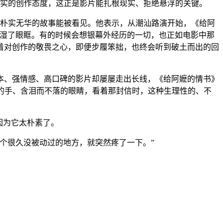
务实的创作态度，这正是影片能扎根现实、拒绝悬浮的关键。
朴实无华的故事能被看见。他表示，从潮汕路演开始，《给阿
泪湿了眼眶。有的时候会想银幕外经历的一切，也正如电影中那
着对创作的敬畏之心，即便步履笨拙，也终会听到破土而出的回
成本、强情感、高口碑的影片却屡屡走出长线，《给阿嬷的情书》
抖的手、含泪而不落的眼睛，看着那封信时，这种生理性的、不
因为它太朴素了。
个很久没被动过的地方，就突然疼了一下。”