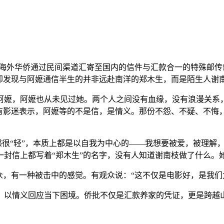
外华侨通过民间渠道汇寄至国内的信件与汇款合一的特殊邮传载
却发现与阿嬷通信半生的并非远赴南洋的郑木生，而是陌生人谢
，阿嬷也从未见过她。两个人之间没有血缘，没有浪漫关系，
有影迷表示，阿嬷等的不是信，是情义。那份不怨、不疑、不悔，
感很“轻”，本质上都是以自我为中心的——我想要被爱，被理解
封信上都写着“郑木生”的名字，没有人知道谢南枝做了什么。她
，有一种被击中的感觉。有观众说：“这不仅是电影好，是我们
以情义回应当下困境。侨批不仅是汇款养家的凭证，更是跨越山