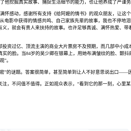
炼了他挖掘真实故事、捕捉生活细节的能力，也让他养成了严谨
怀感动，感谢所有支持《给阿嬷的情书》的观众朋友，让这个
说从电影中获得的情感共鸣、自己家族先辈的故事，我也不停地
有义，就会有贵人来扶持的故事。也许足够真诚、满怀热爱、带
多部投资过亿、顶流主演的商业大片票房不及预期，而几部中小
真实的脸。当84岁的吴少卿在银幕上，用她布满皱纹的脸、颤
观”。
”的谜题。答案很简单，甚至简单到让人不好意思说出口——
，不问值不值得。正如观众表示，“看到它的那一刻，心里某