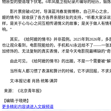
物原型的塑造埋下伏笔。6年凤凰卫视纪录片编导的经历，锻
影片票房破4亿时，导演蓝鸿春发微博称，自己开心之余，满
嬷的情书》就收获了各方各界亲朋好友的支持，“听着大家诉
样，是关于心与心之间互相传递情义的故事；是关于做人有情
响。”
其实，《给阿嬷的情书》并非孤例。2025年到2026年，
也让观众看到，电影院能给的，手机和AI永远给不了——一张
加修饰的、无法复制的真实表情，才是今天电影院最稀缺的“奇
由此可见，《给阿嬷的情书》的出圈，不是一个需要被“解密
当所有人都习惯了表演和算计的时候，它不讲回报，不求关注
文/本报记者 肖扬 统筹/满羿
来源：《北京青年报》
【编辑:于晓艳】
更多精彩内容请进入文娱频道