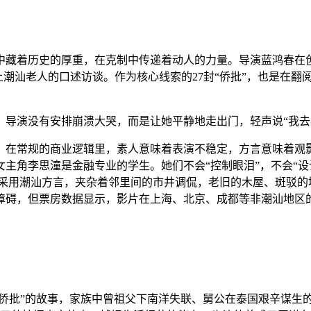
着历史的厚重，在克制中传递着动人的力量。导演蓝鸿春在创作
以上潮汕老人的口述访谈。作为核心线索的27封“侨批”，也是在
演没有安排崩溃大哭，而是让她平静地走出门，轻声说“我去看看
常规的商业逻辑里，素人意味着表演不稳定，方言意味着观影
女主角李思潼是金融专业的学生。她们不会“控制眼泪”，不会“设
程采用潮汕方言，夹杂着邻里间的市井调侃，老旧的木屋、斑驳的
障碍，但票房数据显示，影片在上海、北京、成都等非潮汕地区的
侨批”的故事，家族中曾祖父下南洋失联、舅公在泰国艰辛谋生