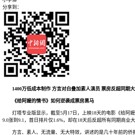
分享到：
1400万低成本制作 方言对白叠加素人演员 票房反超同期
《给阿嬷的情书》如何逆袭成票房黑马
灯塔专业版显示，截至5月17日，上映18天的电影《给阿嬷
9.0涨到9.1，首日排片仅1.6%，却在18天后反超所有同
方言、素人、无流量、无大特效，讲述的是几十年前的侨批故