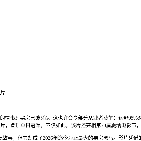
大片
的情书》票房已破5亿。这也许会令部分从业者费解：这部95%对
期商业大片，登顶单日冠军。不仅如此，该片还亮相第79届戛纳电影节
事，但它却成了2026年迄今为止最大的票房黑马。影片凭借的