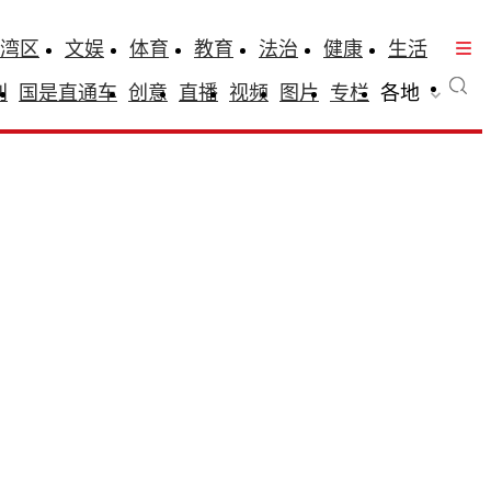
湾区
文娱
体育
教育
法治
健康
生活
刊
国是直通车
创意
直播
视频
图片
专栏
各地