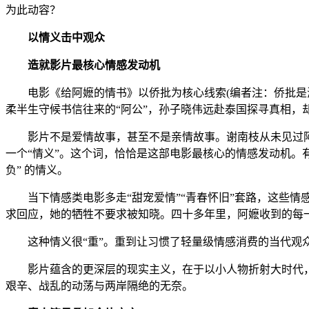
为此动容？
以情义击中观众
造就影片最核心情感发动机
电影《给阿嬷的情书》以侨批为核心线索(编者注：侨批是海
柔半生守候书信往来的“阿公”，孙子晓伟远赴泰国探寻真相，
影片不是爱情故事，甚至不是亲情故事。谢南枝从未见过阿嬷
一个“情义”。这个词，恰恰是这部电影最核心的情感发动机。
负” 的情义。
当下情感类电影多走“甜宠爱情”“青春怀旧”套路，这些情
求回应，她的牺牲不要求被知晓。四十多年里，阿嬷收到的每一
这种情义很“重”。重到让习惯了轻量级情感消费的当代观众
影片蕴含的更深层的现实主义，在于以小人物折射大时代，
艰辛、战乱的动荡与两岸隔绝的无奈。