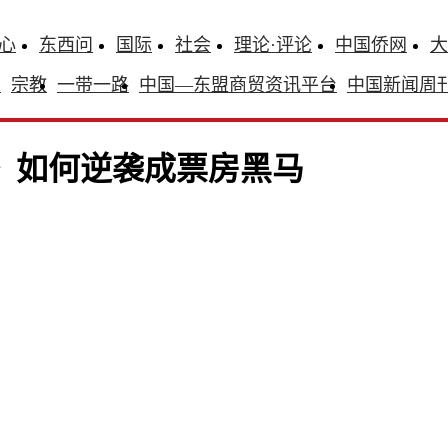
心
东西问
国际
社会
理论·评论
中国侨网
大
识
宗教
一带一路
中国—东盟商贸资讯平台
中国新闻周
》如何逆袭成票房黑马