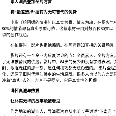
素人演员叠加全片方言
将“最差选择”扭转为无可替代的优势
电影《给阿嬷的情书》以真实为骨、情义为魂，在烟火气中藏
90%的情节都有真实原型可依，这些素材来自对数百位80岁
挚的创作底色。
在拍摄时，影片也拒绝煽情。在阿嬷得知真相的关键场景，导
影片还有一个令业内反复讨论的点：全员素人，全片方言。在
了无法被替代的优势。影片中，84岁的吴少卿没有学过表演，
封、眼眶泛红的那一刻，是任何技巧都无法伪造的。 影片全
化，还原了旧时代潮汕侨乡的生活原貌。很多人也以为方言是
冲着“真实”去的。方言不是壁垒，它是真实性的担保。
满怀真诚与热爱
让朴实无华的故事能被看见
作为地道的潮汕人，导演蓝鸿春从小听长辈讲述“下南洋”“