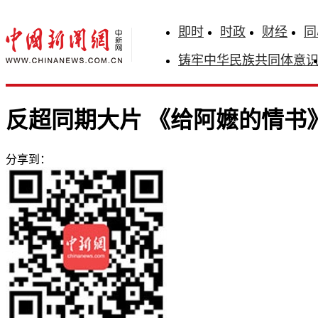
即时
时政
财经
同
铸牢中华民族共同体意
反超同期大片 《给阿嬷的情书
分享到：