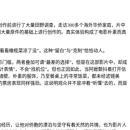
前进行了大量田野调查，走访300多个海外华侨家庭，片中
翻阅大量原件的基础上进行创作的。真实体验构成了电影朴素而真
橄榄菜凉了没”，这种“留白”与“克制”恰恰动人。
门槛，两者叠加可谓“最差的选择”，但是在这部影片中，却成
计表情”，不会“找机位”。但也正因如此，当阿嬷颤抖着打开信
墙壁、朴素的服饰，乃至餐桌上的寻常饭菜，都未经滤镜美
票房表现同样强劲。这说明观众并不是冲着“听懂”去的，而是
的经历，让他对侨胞的漂泊与坚守有着天然的共情，也为影片人