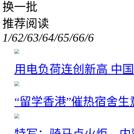
换一批
推荐阅读
1/6
2/6
3/6
4/6
5/6
6/6
用电负荷连创新高 中国
“留学香港”催热宿舍生
特写：骑马点火炬，内