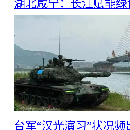
湖北咸宁：长江赋能绿
台军“汉光演习”状况频