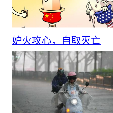
妒火攻心，自取灭亡