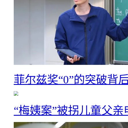
菲尔兹奖“0”的突破背
“梅姨案”被拐儿童父