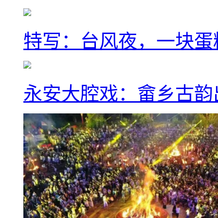
特写：台风夜，一块蛋
永安大腔戏：畲乡古韵