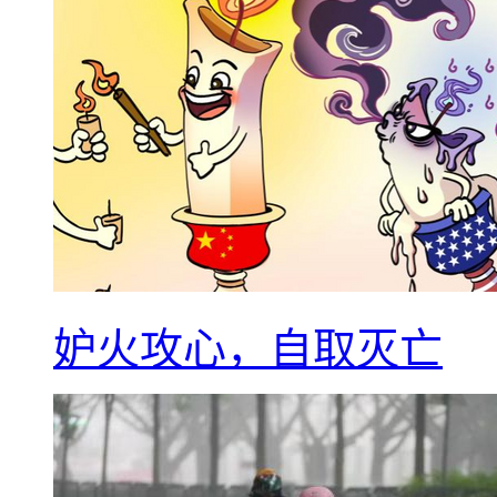
妒火攻心，自取灭亡