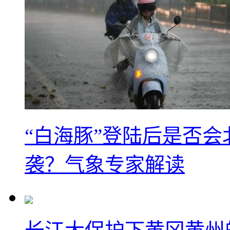
“白海豚”登陆后是否会
袭？气象专家解读