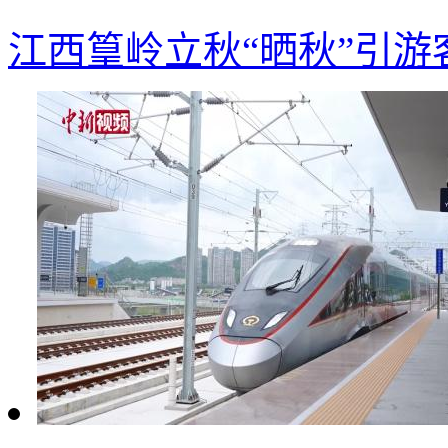
江西篁岭立秋“晒秋”引游