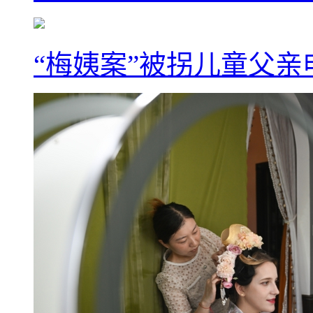
“梅姨案”被拐儿童父