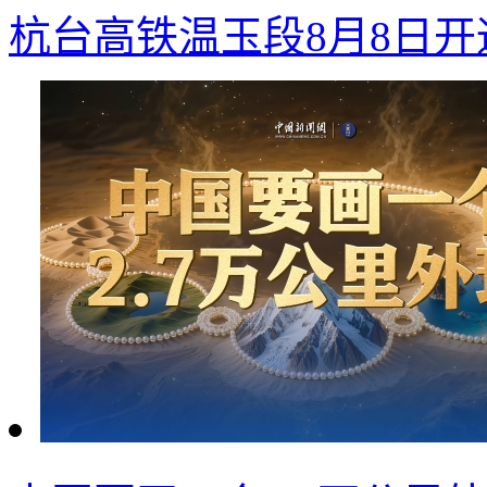
杭台高铁温玉段8月8日开