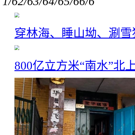
1/6
2/6
3/6
4/6
5/6
6/6
穿林海、睡山坳、涮雪
800亿立方米“南水”北