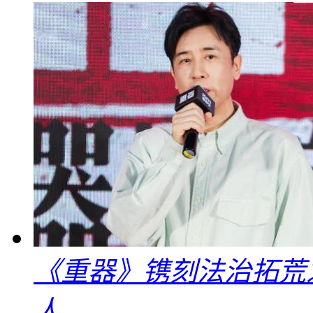
《重器》镌刻法治拓荒
人