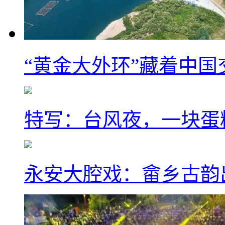
“黄金大外环”藏着中
特写：台风夜，一块蛋
永安大腔戏：畲乡古韵