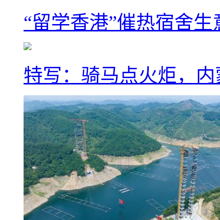
“留学香港”催热宿舍生
特写：骑马点火炬，内