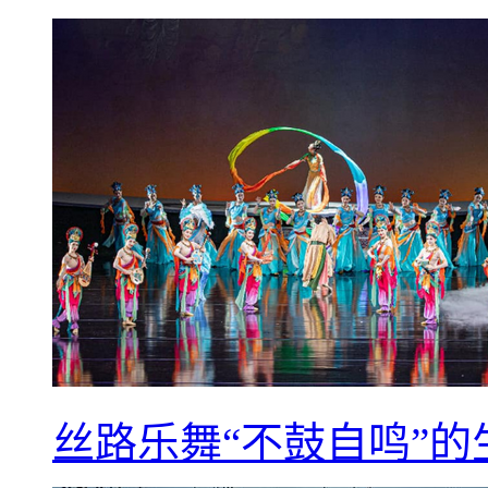
丝路乐舞“不鼓自鸣”