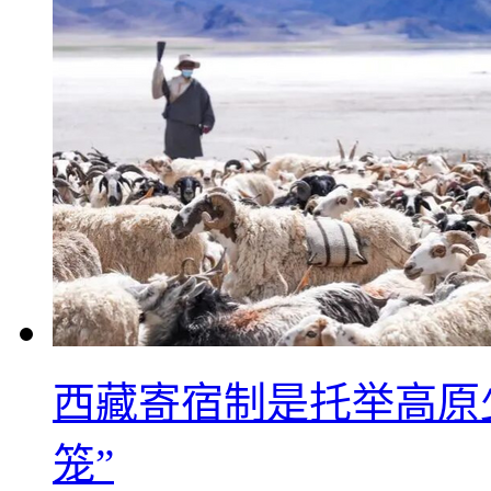
西藏寄宿制是托举高原
笼”