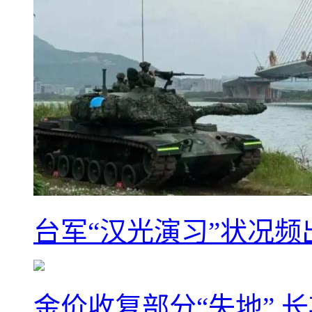
台军“汉光演习”状况频
金价收复部分“失地” 