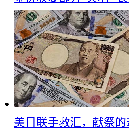
美日联手救汇，献祭的