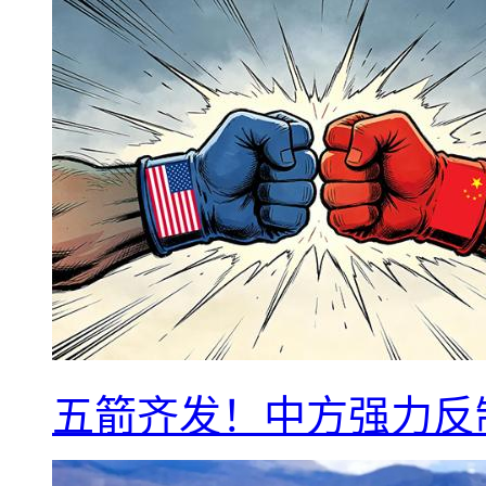
五箭齐发！中方强力反