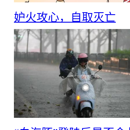
妒火攻心，自取灭亡