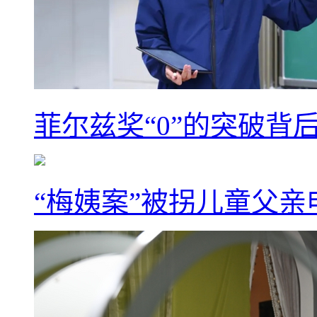
菲尔兹奖“0”的突破背
“梅姨案”被拐儿童父