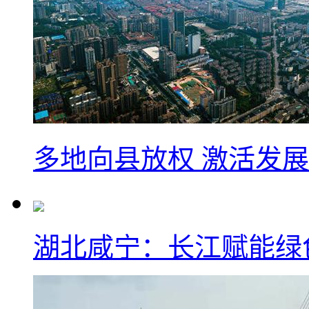
多地向县放权 激活发
湖北咸宁：长江赋能绿