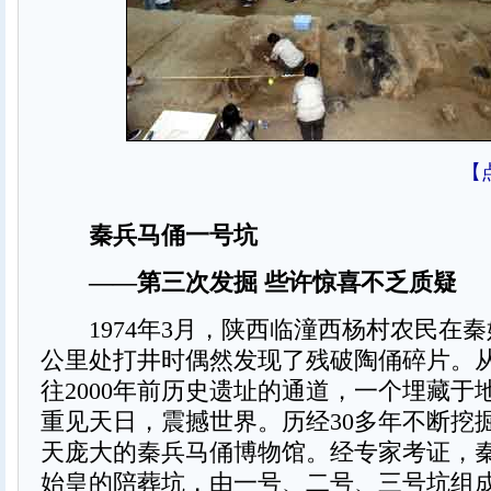
【
秦兵马俑一号坑
——第三次发掘 些许惊喜不乏质疑
1974年3月，陕西临潼西杨村农民在秦始
公里处打井时偶然发现了残破陶俑碎片。
往2000年前历史遗址的通道，一个埋藏于
重见天日，震撼世界。历经30多年不断挖
天庞大的秦兵马俑博物馆。经专家考证，
始皇的陪葬坑，由一号、二号、三号坑组