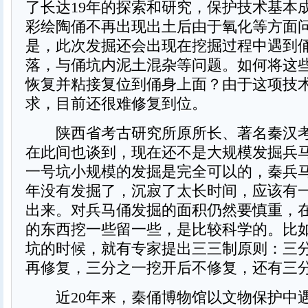
了长达19年的探索和研究，保护技术基本
彩绘陶俑不再出现出土后由于氧化等方面
是，此次发掘还会出现在挖掘过程中遇到
落，与俑坑内泥土混杂等问题。如何将这
恢复并粘接复位到俑身上面？由于这项技
求，目前还很难修复到位。
陕西省考古研究所原所长、著名秦汉考
在此间也谈到，现在还不是大规模发掘兵
一号坑小规模的发掘是完全可以的，秦兵马
年没有发掘了，沉寂了太长时间，应该有
出来。对兵马俑发掘的面积仍然要慎重，
的东西挖一些留一些，是比较科学的。比
坑的时候，就有专家提出三三制原则：三
再修复，三分之一挖开后不修复，还有三
近20年来，秦俑博物馆以文物保护中