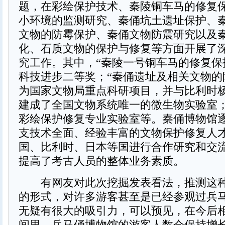
题，在彩绘保护技术、秦陵铜车马的修复
小环境的监测研究、秦俑坑土遗址保护、
文物的防霉保护、秦俑文物防震研究以及
化、石质文物的保护与修复等方面开展了
究工作。其中，“秦陵一号铜车马的修复保
科技进步二等奖；“秦俑遗址及相关文物的
为国家文物局重点科研项目，并与比利时
建成了全国文物系统唯一的微生物实验室
彩绘保护修复专业实验室等。秦俑博物馆
支技术全面、经验丰富的文物保护修复人
国、比利时、日本等国进行合作研究和交
提高了考古人员的整体业务素质。
有网友对此次挖掘发表看法，推测这种
的形式，对许多游客甚至是已经参观过兵
无疑有很大的吸引力，可以预见，在今后
间里，兵马俑博物馆的游客人数会保持增