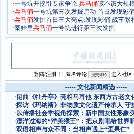
·
一号坑开挖引专家争论:
兵马俑
该不该大规
·
兵马俑
一号坑第三次发掘启动 首日发现彩
·
兵马俑
发掘首日三大亮点:发现彩俑 战车紧
·
秦始皇
兵马俑
一号坑进行第三次发掘
登陆
/
注册
匿名评论
进入社区
----- 文化新闻精选 -----
·
昆曲《牡丹亭》亮相马耳他 东西方古老文
·
探访《玛纳斯》非物质文化遗产传承人 守
·
以传播社会学视角探索：新中国女性形象
·
漂洋过海的“洋美猴王”：把京剧唱给世界
·
双语相声与众不同：当相声遇上“歪果仁”