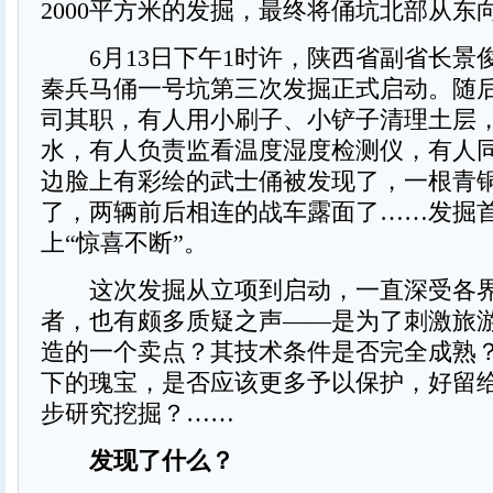
2000平方米的发掘，最终将俑坑北部从东
6月13日下午1时许，陕西省副省长景
秦兵马俑一号坑第三次发掘正式启动。随
司其职，有人用小刷子、小铲子清理土层
水，有人负责监看温度湿度检测仪，有人
边脸上有彩绘的武士俑被发现了，一根青
了，两辆前后相连的战车露面了……发掘
上“惊喜不断”。
这次发掘从立项到启动，一直深受各界
者，也有颇多质疑之声——是为了刺激旅
造的一个卖点？其技术条件是否完全成熟
下的瑰宝，是否应该更多予以保护，好留
步研究挖掘？……
发现了什么？