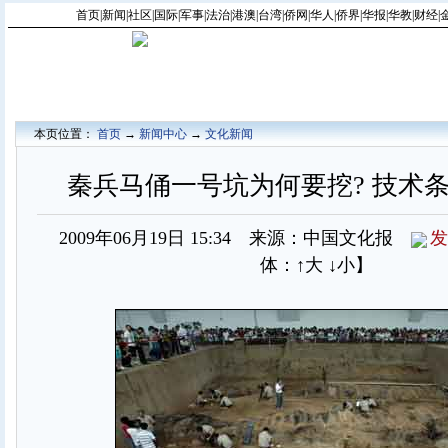
首页
|
新闻
|
社区
|
国际
|
军事
|
法治
|
港澳
|
台湾
|
侨网
|
华人
|
侨界
|
华报
|
华教
|
财经
|
本页位置：
首页
→
新闻中心
→
文化新闻
秦兵马俑一号坑为何要挖? 技术条
2009年06月19日 15:34 来源：中国文化报
发
体：
↑大
↓小
】