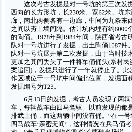
这次考古发掘是对一号坑的第三次发掘
西向的长方形坑，长230米、宽62米。坑
廊，南北两侧各有一边廊，中间为九条东
之间以夯土墙间隔。估计坑内埋有约6000
的陶俑。1978年到1984年间，陕西省考
队对一号坑进行了发掘，出土陶俑1087件。
队对一号坑展开第二次发掘，由于当时技
更加之其间丢失了一件将军俑俑头(系村民
案追回)，发掘只进行了一年就停止了。此
作区域位于一号坑中间偏北位置，发掘面积
发掘编号为T23。
6月13日的发掘，考古人员发现了两辆
车，每辆战车由四马驾驭。以前发现的都
排武士俑，而这两辆中间没有俑。“在一号
四马战车‘亲密无间’，这种情况在兵马俑