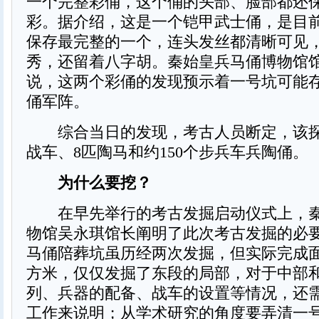
一个完整彩俑，这个俑的头部、脸部都还
彩。据介绍，这是一个铠甲武士俑，是目
保存最完整的一个，连头发丝都清晰可见
秀，还留着八字胡。秦始皇兵马俑博物馆
说，这两个彩俑的发现预示着一号坑可能
俑军阵。
综合当日的发现，考古人员断定，该探
战车、8匹陶马和约150个步兵车兵陶俑。
为什么要挖？
在早先举行的考古发掘启动仪式上，秦
物馆吴永琪馆长阐明了此次考古发掘的必
马俑陪葬坑虽历经两次发掘，但实际完成面积
方米，仅仅发掘了东段的局部，对于中部
列、兵器的配备、战车的设置等情况，还
工作来说明；从学术研究的角度要弄清一