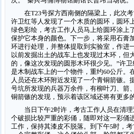
次。”秦兵马俑博物馆副馆长曹玮当场说。
在T23号探方西南侧的隔梁上，此次考
许卫红等人发现了一个木质的圆环，圆环
绿色彩绘，考古工作人员马上给圆环涂上
保护它本身的颜色。下一步，将采用石膏
环进行处理，并整体提取到实验室，作进一
以前发掘出土的战车上也发现过木环，但
的，像这次发现的圆形木环很少见。”许卫
是木制战车上的一个物件，重约60公斤。
人员还在木环附近发现了一个青铜箭镞。
号坑所发现的兵器万余件，有柳叶刀、箭
铜箭镞的发现，预示着该区域还将有更多
当日下午2时许，考古工作人员在清理
个破损比较严重的彩俑，随即对这一彩俑
工作，保持其漆皮不脱落。到下午5时，考