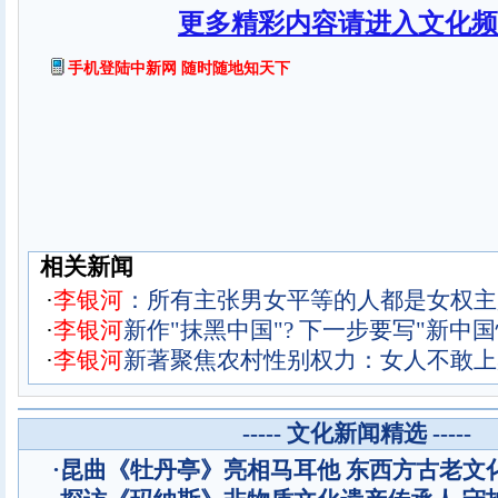
更多精彩内容请进入文化频
手机登陆中新网 随时随地知天下
相关新闻
·
李
银
河
：所有主张男女平等的人都是女权主
·
李
银
河
新作"抹黑中国"? 下一步要写"新中国
·
李
银
河
新著聚焦农村性别权力：女人不敢上
----- 文化新闻精选 -----
·
昆曲《牡丹亭》亮相马耳他 东西方古老文