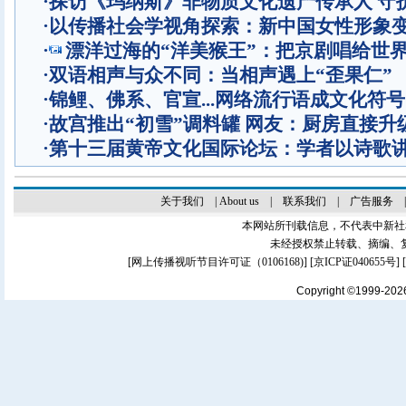
·
探访《玛纳斯》非物质文化遗产传承人 守
·
以传播社会学视角探索：新中国女性形象
·
漂洋过海的“洋美猴王”：把京剧唱给世
·
双语相声与众不同：当相声遇上“歪果仁”
·
锦鲤、佛系、官宣...网络流行语成文化符号
·
故宫推出“初雪”调料罐 网友：厨房直接升
·
第十三届黄帝文化国际论坛：学者以诗歌
关于我们
|
About us
|
联系我们
|
广告服务
本网站所刊载信息，不代表中新社
未经授权禁止转载、摘编、
[
网上传播视听节目许可证（0106168)
] [
京ICP证040655号
]
Copyright ©1999-20