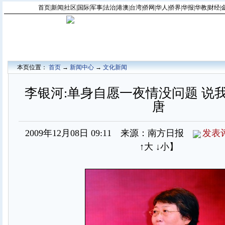
首页
|
新闻
|
社区
|
国际
|
军事
|
法治
|
港澳
|
台湾
|
侨网
|
华人
|
侨界
|
华报
|
华教
|
财经
|
本页位置：
首页
→
新闻中心
→
文化新闻
李银河:单身自愿一夜情没问题 说
唐
2009年12月08日 09:11 来源：南方日报
发表
↑大
↓小
】