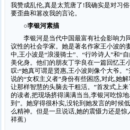
我赞成乱伦,真是太荒唐了!我确实是对习俗
要歪曲和篡改我的言论。
○李银河素描
李银河是当代中国最富有社会影响力同
议性的社会学家。她是著名作家王小波的
中,王小波是“浪漫骑士”、“行吟诗人”和“
美化身。他们的朋友丁学良在一篇回忆王
叹:“她真可谓是贤惠,王小波则像个大爷。
说的“女权主义者”身份有些困惑,对此,她解
让那样智慧的头脑去干粗活。”首发式上来
的读者,把现场挤得满满当当,李银河吃惊地
到”。她穿得很朴实,没轮到她发言的时候低
么精神。但是一旦说话,她的震慑力还是惊人
祥蕉）